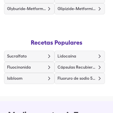
Glyburide-Metformin
Glipizide-Metformin Hcl
Recetas Populares
Sucralfato
Lidocaína
Fluocinonida
Cápsulas Recubiertas de Clorhidrato de Diltiazem (liberación prolongada)
Isibloom
Fluoruro de sodio 5000