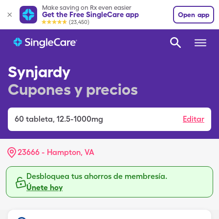
Make saving on Rx even easier
Get the Free SingleCare app
Open app
(23,450)
Synjardy
Cupones y precios
60
tableta
,
12.5-1000mg
Editar
23666 - Hampton, VA
Desbloquea tus ahorros de membresía.
Únete hoy