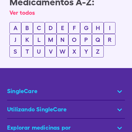
Medicamentos A-Z:
Ver todos
A
B
C
D
E
F
G
H
I
J
K
L
M
N
O
P
Q
R
S
T
U
V
W
X
Y
Z
SingleCare
Utilizando SingleCare
Explorar medicinas por