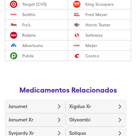
Target (CVS)
King Scoopers
Smith’s
Fred Meyer
Fry’s
Harris Teeter
Ralphs
Safeway
Albertsons
Meijer
Publix
Costco
Medicamentos Relacionados
Janumet
Xigduo Xr
Janumet Xr
Glyxambi
Synjardy Xr
Soliqua