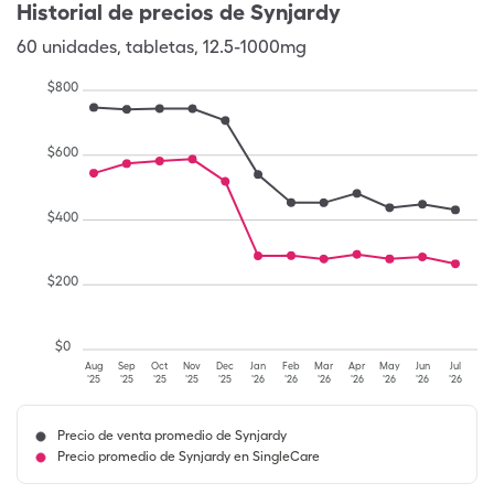
Historial de precios de
Synjardy
60
unidades
,
tabletas
,
12.5-1000mg
$
800
$
600
$
400
$
200
$
0
Aug
Sep
Oct
Nov
Dec
Jan
Feb
Mar
Apr
May
Jun
Jul
'25
'25
'25
'25
'25
'26
'26
'26
'26
'26
'26
'26
Precio de venta promedio de Synjardy
Precio promedio de Synjardy en SingleCare