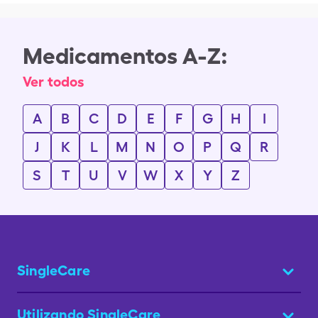
Medicamentos A-Z:
Ver todos
A
B
C
D
E
F
G
H
I
J
K
L
M
N
O
P
Q
R
S
T
U
V
W
X
Y
Z
SingleCare
Utilizando SingleCare