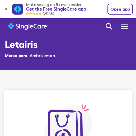
Make saving on Rx even easier
Get the Free SingleCare app
Open app
(23,450)
Letairis
Marca para:
Ambrisentan