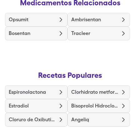
Medicamentos Relacionados
Opsumit
Ambrisentan
Bosentan
Tracleer
Recetas Populares
Espironolactona
Clorhidrato metformina de liberación prolongada
Estradiol
Bisoprolol Hidroclorotiazida
Cloruro de Oxibutinina de liberación prolongada
Angeliq