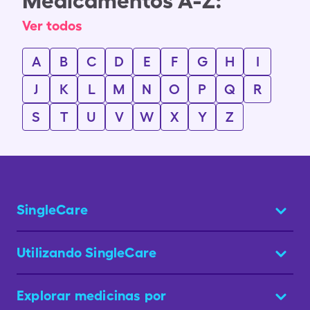
Medicamentos A-Z:
Ver todos
A
B
C
D
E
F
G
H
I
J
K
L
M
N
O
P
Q
R
S
T
U
V
W
X
Y
Z
SingleCare
Utilizando SingleCare
Explorar medicinas por