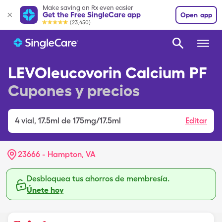
Make saving on Rx even easier
Get the Free SingleCare app
Open app
(23,450)
LEVOleucovorin Calcium PF
Cupones y precios
4
vial
,
17.5ml de 175mg/17.5ml
Editar
23666 - Hampton, VA
Desbloquea tus ahorros de membresía.
Únete hoy