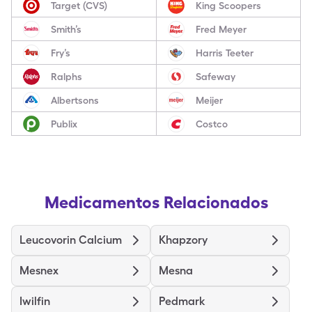
Target (CVS)
King Scoopers
Smith’s
Fred Meyer
Fry’s
Harris Teeter
Ralphs
Safeway
Albertsons
Meijer
Publix
Costco
Medicamentos Relacionados
Leucovorin Calcium
Khapzory
Mesnex
Mesna
Iwilfin
Pedmark