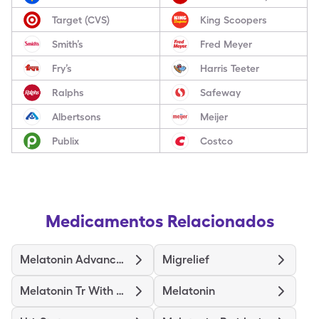
Target (CVS)
King Scoopers
Smith’s
Fred Meyer
Fry’s
Harris Teeter
Ralphs
Safeway
Albertsons
Meijer
Publix
Costco
Medicamentos Relacionados
Melatonin Advanced Sleep
Migrelief
Melatonin Tr With Vitamin B6
Melatonin