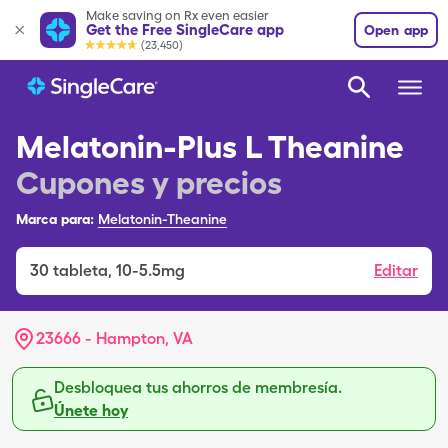
Make saving on Rx even easier
Get the Free SingleCare app
Open app
(23,450)
Melatonin-Plus L Theanine
Cupones y precios
Marca para:
Melatonin-Theanine
30
tableta
,
10-5.5mg
Editar
23666 - Hampton, VA
Desbloquea tus ahorros de membresía.
Únete hoy