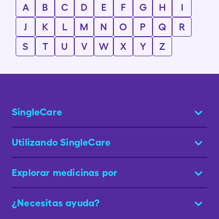
A
B
C
D
E
F
G
H
I
J
K
L
M
N
O
P
Q
R
S
T
U
V
W
X
Y
Z
SingleCare
Utilizando SingleCare
Explorar medicinas por
¿Necesitas ayuda?