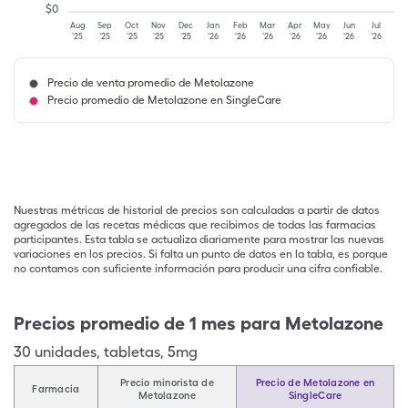
$
0
Aug
Sep
Oct
Nov
Dec
Jan
Feb
Mar
Apr
May
Jun
Jul
'25
'25
'25
'25
'25
'26
'26
'26
'26
'26
'26
'26
Precio de venta promedio de Metolazone
Precio promedio de Metolazone en SingleCare
Nuestras métricas de historial de precios son calculadas a partir de datos
agregados de las recetas médicas que recibimos de todas las farmacias
participantes. Esta tabla se actualiza diariamente para mostrar las nuevas
variaciones en los precios. Si falta un punto de datos en la tabla, es porque
no contamos con suficiente información para producir una cifra confiable.
Precios promedio de 1 mes para Metolazone
30
unidades
,
tabletas
,
5mg
Precio minorista de
Precio de Metolazone en
Farmacia
Metolazone
SingleCare