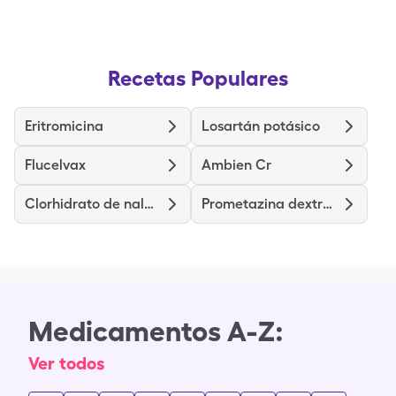
Recetas Populares
Eritromicina
Losartán potásico
Flucelvax
Ambien Cr
Clorhidrato de naloxona
Prometazina dextrometorfano
Medicamentos A-Z:
Ver todos