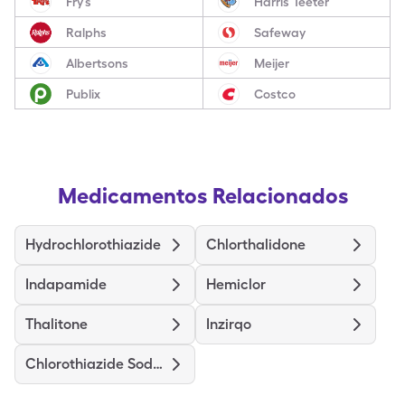
Fry’s
Harris Teeter
Ralphs
Safeway
Albertsons
Meijer
Publix
Costco
Medicamentos Relacionados
Hydrochlorothiazide
Chlorthalidone
Indapamide
Hemiclor
Thalitone
Inzirqo
Chlorothiazide Sodium