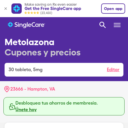
Make saving on Rx even easier
Get the Free SingleCare app
Open app
(23,450)
Metolazona
Cupones y precios
30
tableta
,
5mg
Editar
23666 - Hampton, VA
Desbloquea tus ahorros de membresía.
Únete hoy