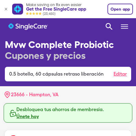
Make saving on Rx even easier
Get the Free SingleCare app
Open app
(23,450)
Mvw Complete Probiotic
Cupones y precios
0.5
botella
,
60 cápsulas retraso liberación
Editar
23666 - Hampton, VA
Desbloquea tus ahorros de membresía.
Únete hoy