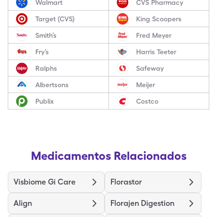
Walmart
CVS Pharmacy
Target (CVS)
King Scoopers
Smith’s
Fred Meyer
Fry’s
Harris Teeter
Ralphs
Safeway
Albertsons
Meijer
Publix
Costco
Medicamentos Relacionados
Visbiome Gi Care
Florastor
Align
Florajen Digestion