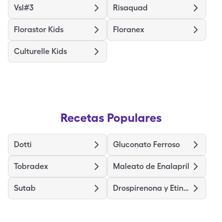
Vsl#3
Risaquad
Florastor Kids
Floranex
Culturelle Kids
Recetas Populares
Dotti
Gluconato Ferroso
Tobradex
Maleato de Enalapril
Sutab
Drospirenona y Etinilestradiol