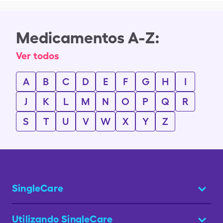
Medicamentos A-Z:
Ver todos
A
B
C
D
E
F
G
H
I
J
K
L
M
N
O
P
Q
R
S
T
U
V
W
X
Y
Z
SingleCare
Utilizando SingleCare