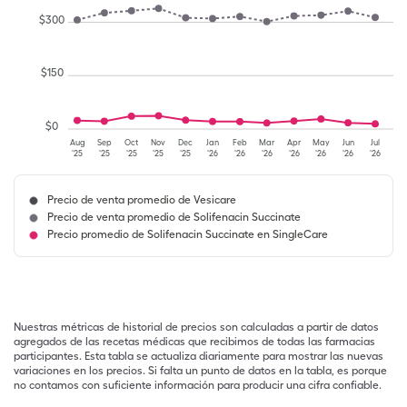
$
300
$
150
$
0
Aug
Sep
Oct
Nov
Dec
Jan
Feb
Mar
Apr
May
Jun
Jul
'25
'25
'25
'25
'25
'26
'26
'26
'26
'26
'26
'26
Precio de venta promedio de Vesicare
Precio de venta promedio de Solifenacin Succinate
Precio promedio de Solifenacin Succinate en SingleCare
Nuestras métricas de historial de precios son calculadas a partir de datos
agregados de las recetas médicas que recibimos de todas las farmacias
participantes. Esta tabla se actualiza diariamente para mostrar las nuevas
variaciones en los precios. Si falta un punto de datos en la tabla, es porque
no contamos con suficiente información para producir una cifra confiable.