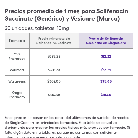
Precios promedio de 1 mes para Solifenacin
Succinate (Genérico) y Vesicare (Marca)
30
unidades
,
tabletas
,
10mg
Precio minorista de
Precio de Solifenacin
Farmacia
Solifenacin Succinate
Succinate en SingleCare
CVS
$298.22
$12.22
Pharmacy
Walmart
$301.38
$13.61
Walgreens
$309.00
$35.05
Kroger
$416.40
$18.60
Pharmacy
Estos precios se basan en los datos del último mes de surtidos de recetas
de SingleCare en las principales farmacias. Esta tabla se actualiza
diariamente para mostrar los precios típicos más precisos por farmacia. Si
falta algún dato en la tabla, es porque no contamos con suficiente
información para generar una cifra confiable.