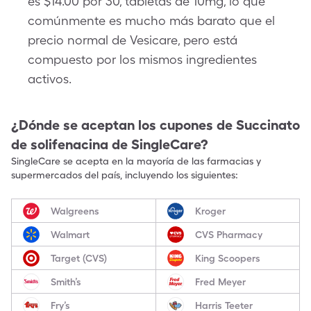
es $14.00 por 30, tabletas de 10mg, lo que
comúnmente es mucho más barato que el
precio normal de Vesicare, pero está
compuesto por los mismos ingredientes
activos.
¿Dónde se aceptan los cupones de
Succinato
de solifenacina
de SingleCare?
SingleCare se acepta en la mayoría de las farmacias y
supermercados del país, incluyendo los siguientes:
Walgreens
Kroger
Walmart
CVS Pharmacy
Target (CVS)
King Scoopers
Smith’s
Fred Meyer
Fry’s
Harris Teeter