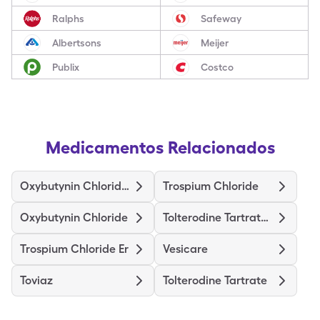
Ralphs
Safeway
Albertsons
Meijer
Publix
Costco
Medicamentos Relacionados
Oxybutynin Chloride Er
Trospium Chloride
Oxybutynin Chloride
Tolterodine Tartrate Er
Trospium Chloride Er
Vesicare
Toviaz
Tolterodine Tartrate