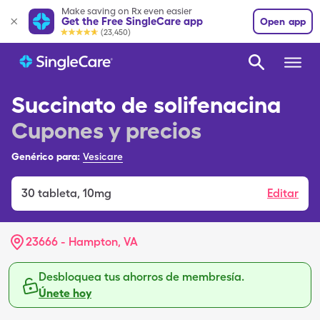
Make saving on Rx even easier
Get the Free SingleCare app
Open app
(23,450)
Succinato de solifenacina
Cupones y precios
Genérico para:
Vesicare
30
tableta
,
10mg
Editar
23666 - Hampton, VA
Desbloquea tus ahorros de membresía.
Únete hoy