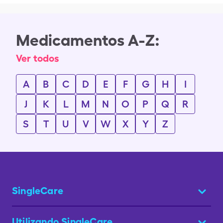
Medicamentos A-Z:
Ver todos
A
B
C
D
E
F
G
H
I
J
K
L
M
N
O
P
Q
R
S
T
U
V
W
X
Y
Z
SingleCare
Utilizando SingleCare