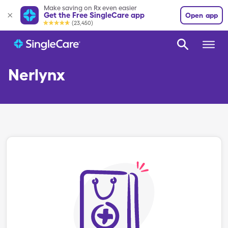
Make saving on Rx even easier
Get the Free SingleCare app
Open app
(23,450)
Nerlynx