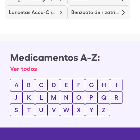
Lancetas Accu-Chek Softclix
Benzoato de rizatriptán
Medicamentos A-Z:
Ver todos
A
B
C
D
E
F
G
H
I
J
K
L
M
N
O
P
Q
R
S
T
U
V
W
X
Y
Z