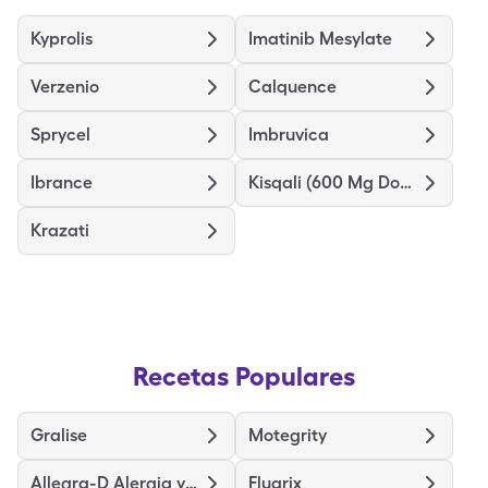
Kyprolis
Imatinib Mesylate
Verzenio
Calquence
Sprycel
Imbruvica
Ibrance
Kisqali (600 Mg Dose)
Krazati
Recetas Populares
Gralise
Motegrity
Allegra-D Alergia y congestión
Fluarix