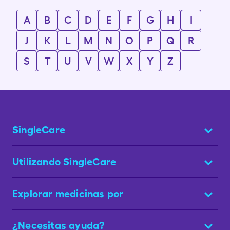
A
B
C
D
E
F
G
H
I
J
K
L
M
N
O
P
Q
R
S
T
U
V
W
X
Y
Z
SingleCare
Utilizando SingleCare
Explorar medicinas por
¿Necesitas ayuda?