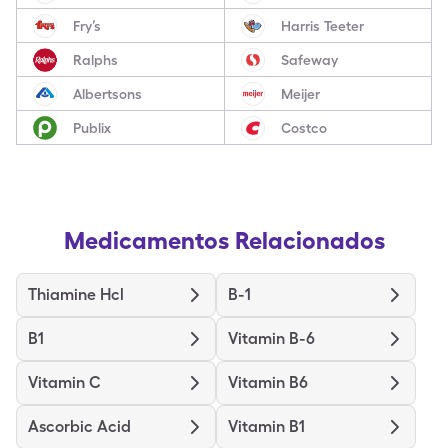
Fry’s
Harris Teeter
Ralphs
Safeway
Albertsons
Meijer
Publix
Costco
Medicamentos Relacionados
Thiamine Hcl
B-1
B1
Vitamin B-6
Vitamin C
Vitamin B6
Ascorbic Acid
Vitamin B1