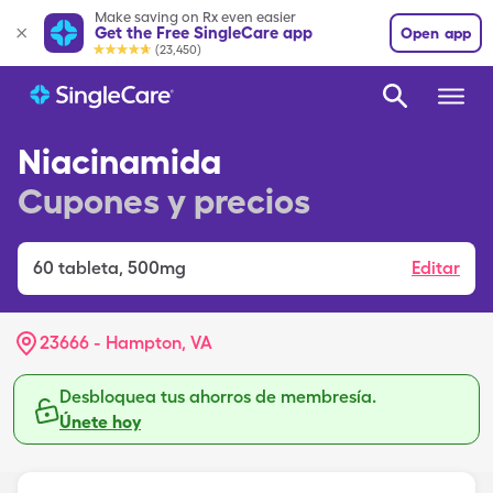
Make saving on Rx even easier
Get the Free SingleCare app
Open app
(23,450)
Niacinamida
Cupones y precios
60
tableta
,
500mg
Editar
23666 - Hampton, VA
Desbloquea tus ahorros de membresía.
Únete hoy