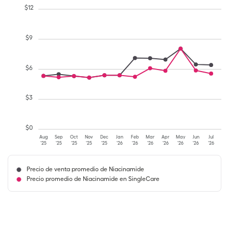
$
12
$
9
$
6
$
3
$
0
Aug
Sep
Oct
Nov
Dec
Jan
Feb
Mar
Apr
May
Jun
Jul
'25
'25
'25
'25
'25
'26
'26
'26
'26
'26
'26
'26
Precio de venta promedio de Niacinamide
Precio promedio de Niacinamide en SingleCare