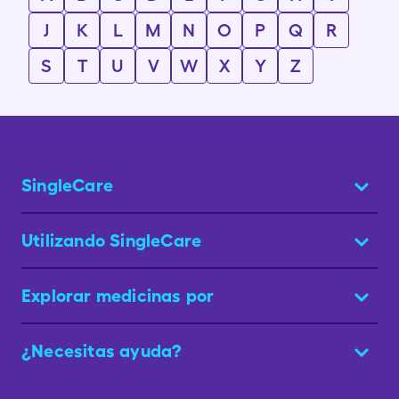
J
K
L
M
N
O
P
Q
R
S
T
U
V
W
X
Y
Z
SingleCare
Utilizando SingleCare
Explorar medicinas por
¿Necesitas ayuda?