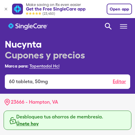
Make saving on Rx even easier
Get the Free SingleCare app
Open app
(23,450)
Nucynta
Cupones y precios
Marca para:
Tapentadol Hcl
60
tableta
,
50mg
Editar
23666 - Hampton, VA
Desbloquea tus ahorros de membresía.
Únete hoy