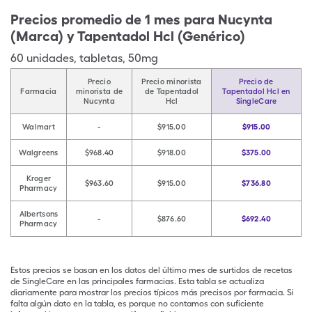
Precios promedio de 1 mes para Nucynta
(Marca) y Tapentadol Hcl (Genérico)
60
unidades
,
tabletas
,
50mg
Precio
Precio minorista
Precio de
Farmacia
minorista de
de Tapentadol
Tapentadol Hcl en
Nucynta
Hcl
SingleCare
Walmart
-
$915.00
$915.00
Walgreens
$968.40
$918.00
$375.00
Kroger
$963.60
$915.00
$736.80
Pharmacy
Albertsons
-
$876.60
$692.40
Pharmacy
Estos precios se basan en los datos del último mes de surtidos de recetas
de SingleCare en las principales farmacias. Esta tabla se actualiza
diariamente para mostrar los precios típicos más precisos por farmacia. Si
falta algún dato en la tabla, es porque no contamos con suficiente