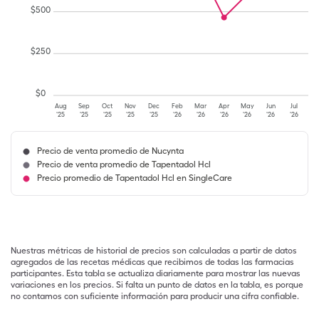
$
500
$
250
$
0
Aug
Sep
Oct
Nov
Dec
Feb
Mar
Apr
May
Jun
Jul
'25
'25
'25
'25
'25
'26
'26
'26
'26
'26
'26
Precio de venta promedio de Nucynta
Precio de venta promedio de Tapentadol Hcl
Precio promedio de Tapentadol Hcl en SingleCare
Nuestras métricas de historial de precios son calculadas a partir de datos
agregados de las recetas médicas que recibimos de todas las farmacias
participantes. Esta tabla se actualiza diariamente para mostrar las nuevas
variaciones en los precios. Si falta un punto de datos en la tabla, es porque
no contamos con suficiente información para producir una cifra confiable.