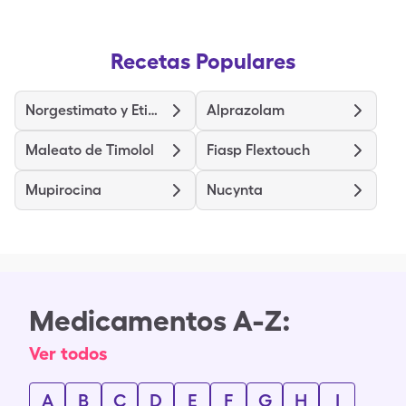
Recetas Populares
Norgestimato y Etinilestradiol
Alprazolam
Maleato de Timolol
Fiasp Flextouch
Mupirocina
Nucynta
Medicamentos A-Z:
Ver todos
A
B
C
D
E
F
G
H
I