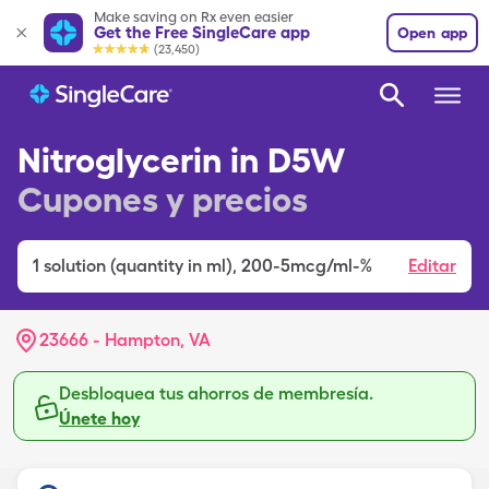
Make saving on Rx even easier
Get the Free SingleCare app
Open app
(23,450)
Nitroglycerin in D5W
Cupones y precios
1
solution (quantity in ml)
,
200-5mcg/ml-%
Editar
23666 - Hampton, VA
Desbloquea tus ahorros de membresía.
Únete hoy