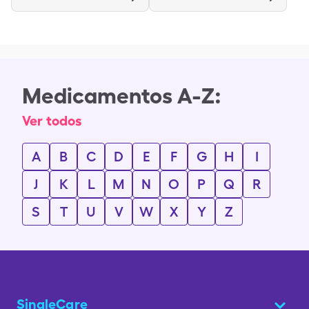
Medicamentos A-Z:
Ver todos
A
B
C
D
E
F
G
H
I
J
K
L
M
N
O
P
Q
R
S
T
U
V
W
X
Y
Z
SingleCare