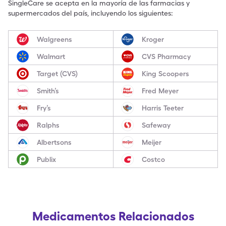
SingleCare se acepta en la mayoría de las farmacias y
supermercados del país, incluyendo los siguientes:
Walgreens
Kroger
Walmart
CVS Pharmacy
Target (CVS)
King Scoopers
Smith’s
Fred Meyer
Fry’s
Harris Teeter
Ralphs
Safeway
Albertsons
Meijer
Publix
Costco
Medicamentos Relacionados