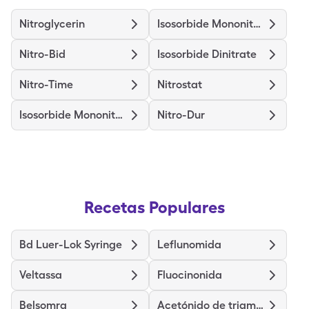
Nitroglycerin
Isosorbide Mononitrate Er
Nitro-Bid
Isosorbide Dinitrate
Nitro-Time
Nitrostat
Isosorbide Mononitrate
Nitro-Dur
Recetas Populares
Bd Luer-Lok Syringe
Leflunomida
Veltassa
Fluocinonida
Belsomra
Acetónido de triamcinolona