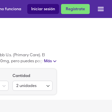
o funciona
Iniciar sesión
Regístrate
b U.s. (Primary Care). El
e 250mg, pero puedes pagar
Más
Care.
Cantidad
2
unidades