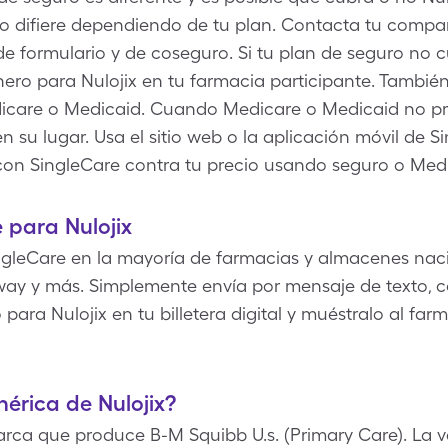
o difiere dependiendo de tu plan. Contacta tu compa
 de formulario y de coseguro. Si tu plan de seguro no 
nero para Nulojix en tu farmacia participante. También
edicare o Medicaid. Cuando Medicare o Medicaid no p
n su lugar. Usa el sitio web o la aplicación móvil de S
con SingleCare contra tu precio usando seguro o Med
 para Nulojix
gleCare en la mayoría de farmacias y almacenes nac
way y más. Simplemente envía por mensaje de texto, co
para Nulojix en tu billetera digital y muéstralo al fa
nérica de Nulojix?
arca que produce B-M Squibb U.s. (Primary Care). La v