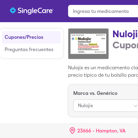
Nuloj
Cupones/Precios
Cupon
Preguntas frecuentes
Nulojix es un medicamento clas
precio típico de tu bolsillo pa
$1,899.09 por 2, soluciones re
Marca vs. Genérico
Nulojix
23666 - Hampton, VA