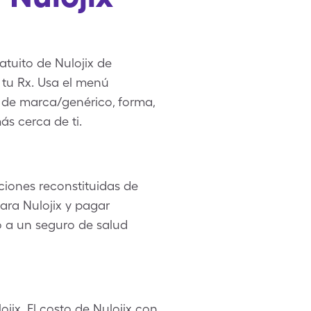
atuito de Nulojix de
 tu Rx. Usa el menú
, de marca/genérico, forma,
ás cerca de ti.
uciones reconstituidas de
ra Nulojix y pagar
so a un seguro de salud
jix. El costo de Nulojix con