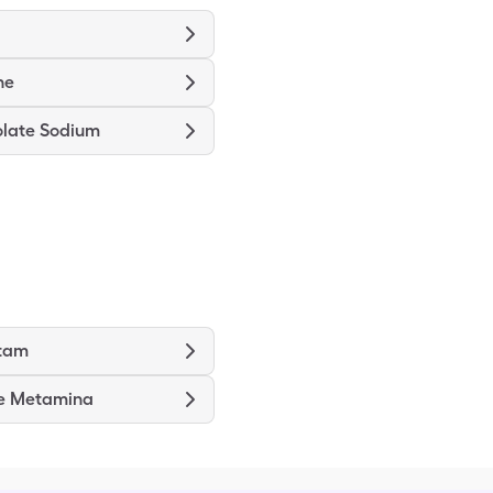
ne
late Sodium
etam
de Metamina