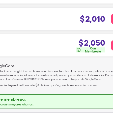
$
2,010
$
2,050
Con
Membresía
ngleCare
tados de SingleCare se basan en diversas fuentes. Los precios que publicamos s
mostramos coincida exactamente con el precio que recibes en la farmacia. Para sa
iona los números BIN/GRP/PCN que aparecen en tu tarjeta de SingleCare.
e, incluyendo el bono de $3 de inscripción, puede usarse solo una vez.
de membresía.
ea aún mayores ahorros.