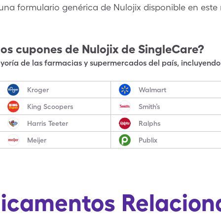
una formulario genérica de Nulojix disponible en est
los cupones de
Nulojix
de SingleCare?
oría de las farmacias y supermercados del país, incluyendo 
Kroger
Walmart
King Scoopers
Smith’s
Harris Teeter
Ralphs
Meijer
Publix
icamentos Relacion