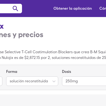
Obtener la aplicación
Cóm
ix
es y precios
e Selective T-Cell Costimulation Blockers que crea B-M Squib
ra Nulojix es de $2,872.15 por 2, soluciones reconstituidas d
constituidas de 250mg de Nulojix con tu una tarjeta de Single
Forma
Dosis
solución reconstituida
250mg