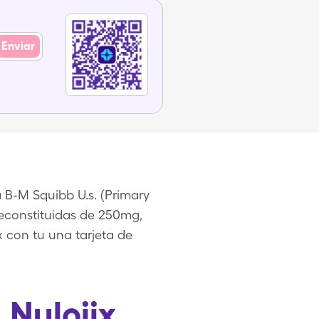
Enviar
 B-M Squibb U.s. (Primary
s reconstituidas de 250mg,
x con tu una tarjeta de
 Nulojix