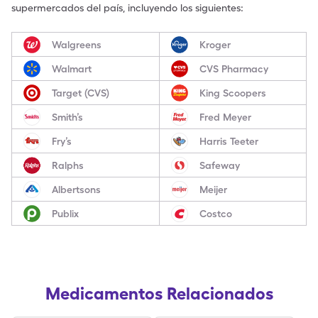
supermercados del país, incluyendo los siguientes:
Walgreens
Kroger
Walmart
CVS Pharmacy
Target (CVS)
King Scoopers
Smith’s
Fred Meyer
Fry’s
Harris Teeter
Ralphs
Safeway
Albertsons
Meijer
Publix
Costco
Medicamentos Relacionados