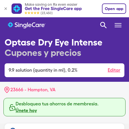
Make saving on Rx even easier
Get the Free SingleCare app
Open app
(23,450)
Optase Dry Eye Intense
Cupones y precios
9.9
solution (quantity in ml)
,
0.2%
Editar
23666 - Hampton, VA
Desbloquea tus ahorros de membresía.
Únete hoy