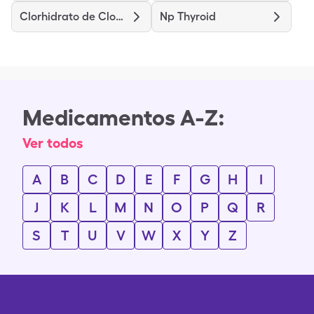
Clorhidrato de Clomipramina
Np Thyroid
Medicamentos A-Z:
Ver todos
A
B
C
D
E
F
G
H
I
J
K
L
M
N
O
P
Q
R
S
T
U
V
W
X
Y
Z