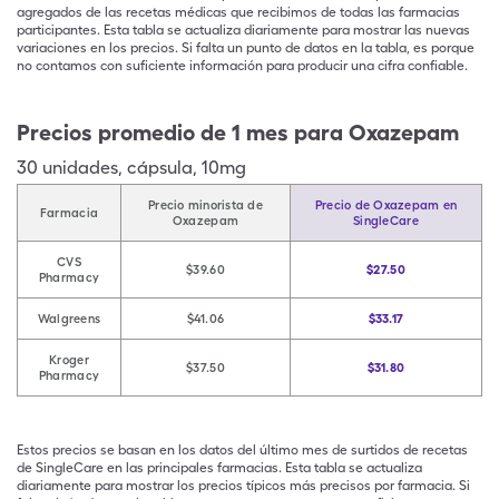
agregados de las recetas médicas que recibimos de todas las farmacias
participantes. Esta tabla se actualiza diariamente para mostrar las nuevas
variaciones en los precios. Si falta un punto de datos en la tabla, es porque
no contamos con suficiente información para producir una cifra confiable.
Precios promedio de 1 mes para Oxazepam
30
unidades
,
cápsula
,
10mg
Precio minorista de
Precio de Oxazepam en
Farmacia
Oxazepam
SingleCare
CVS
$39.60
$27.50
Pharmacy
Walgreens
$41.06
$33.17
Kroger
$37.50
$31.80
Pharmacy
Estos precios se basan en los datos del último mes de surtidos de recetas
de SingleCare en las principales farmacias. Esta tabla se actualiza
diariamente para mostrar los precios típicos más precisos por farmacia. Si