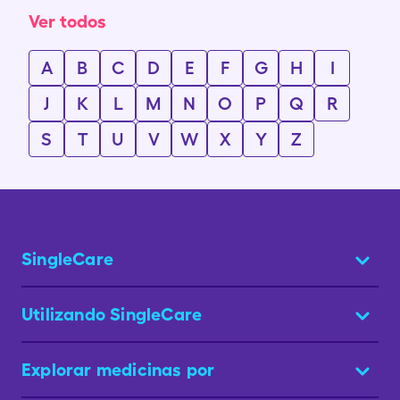
Ver todos
A
B
C
D
E
F
G
H
I
J
K
L
M
N
O
P
Q
R
S
T
U
V
W
X
Y
Z
SingleCare
Utilizando SingleCare
Explorar medicinas por