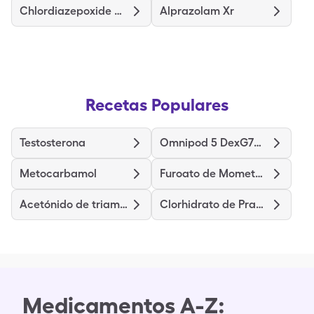
Chlordiazepoxide Hcl
Alprazolam Xr
Recetas Populares
Testosterona
Omnipod 5 DexG7G6 Pods Gen 5
Metocarbamol
Furoato de Mometasona
Acetónido de triamcinolona
Clorhidrato de Prasugrel
Medicamentos A-Z: