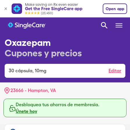
Make saving on Rx even easier
Get the Free SingleCare app
Open app
(23,450)
Oxazepam
Cupones y precios
30
cápsula
,
10mg
Editar
23666 - Hampton, VA
Desbloquea tus ahorros de membresía.
Únete hoy