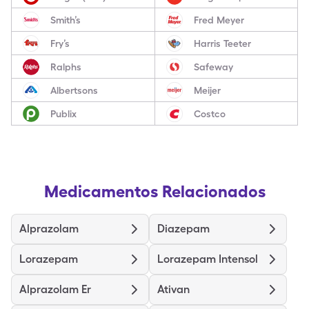
Smith’s
Fred Meyer
Fry’s
Harris Teeter
Ralphs
Safeway
Albertsons
Meijer
Publix
Costco
Medicamentos Relacionados
Alprazolam
Diazepam
Lorazepam
Lorazepam Intensol
Alprazolam Er
Ativan