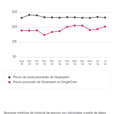
$
45
$
30
$
15
$
0
Aug
Sep
Oct
Nov
Dec
Jan
Feb
Mar
Apr
May
Jun
Jul
'25
'25
'25
'25
'25
'26
'26
'26
'26
'26
'26
'26
Precio de venta promedio de Oxazepam
Precio promedio de Oxazepam en SingleCare
Nuestras métricas de historial de precios son calculadas a partir de datos