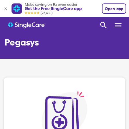
Make saving on Rx even easier
Get the Free SingleCare app
Open app
(23,450)
Pegasys