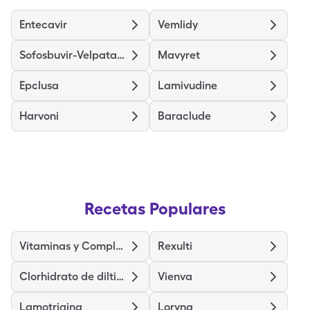
Entecavir
Vemlidy
Sofosbuvir-Velpatasvir
Mavyret
Epclusa
Lamivudine
Harvoni
Baraclude
Recetas Populares
Vitaminas y Complejo B
Rexulti
Clorhidrato de diltiazem
Vienva
Lamotrigina
Loryna