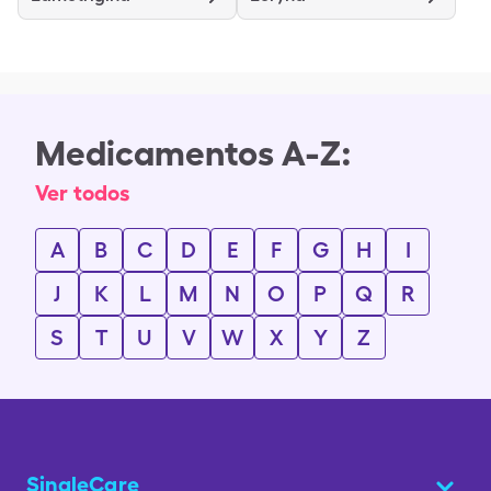
Medicamentos A-Z:
Ver todos
A
B
C
D
E
F
G
H
I
J
K
L
M
N
O
P
Q
R
S
T
U
V
W
X
Y
Z
SingleCare