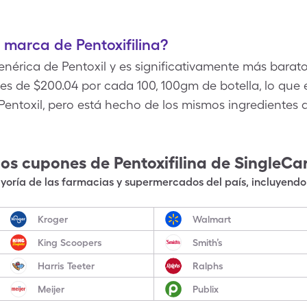
 marca de Pentoxifilina?
genérica de Pentoxil y es significativamente más barato
e es de $200.04 por cada 100, 100gm de botella, lo q
entoxil, pero está hecho de los mismos ingredientes a
los cupones de
Pentoxifilina
de SingleCa
oría de las farmacias y supermercados del país, incluyendo 
Kroger
Walmart
King Scoopers
Smith’s
Harris Teeter
Ralphs
Meijer
Publix