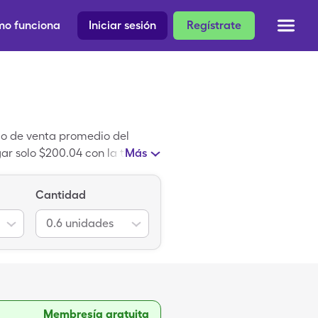
o funciona
Iniciar sesión
Regístrate
cio de venta promedio del
r solo $200.04 con la tarjeta
Más
entoxifilina es un
Cantidad
0.6
unidades
Membresía gratuita