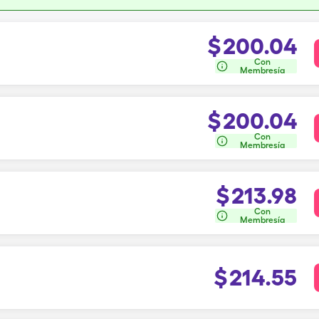
$
200.04
Con
Membresía
$
200.04
Con
Membresía
$
213.98
Con
Membresía
$
214.55