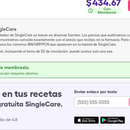
$
434.67
Con
Membresía
ngleCare
tados de SingleCare se basan en diversas fuentes. Los precios que publicamos s
mostramos coincida exactamente con el precio que recibes en la farmacia. Para sa
iona los números BIN/GRP/PCN que aparecen en tu tarjeta de SingleCare.
e, incluyendo el bono de $3 de inscripción, puede usarse solo una vez.
de membresía.
ea aún mayores ahorros.
en tus recetas
Enviar enlace por texto
gratuita SingleCare.
io de 4.8