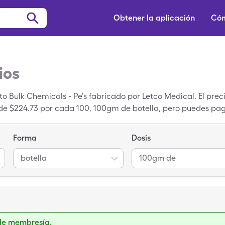
Obtener la aplicación
Cóm
ios
o Bulk Chemicals - Pe's fabricado por Letco Medical. El pre
de $224.73 por cada 100, 100gm de botella, pero puedes paga
s de SingleCare para obtener un cupón para Pentoxifilina. P
 es el nombre de la versión de marca de Pentoxifilina.
Forma
Dosis
botella
100gm de
de membresía.