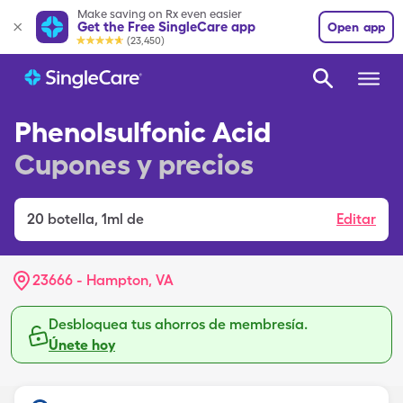
Make saving on Rx even easier
Get the Free SingleCare app
Open app
(23,450)
Phenolsulfonic Acid
Cupones y precios
20
botella
,
1ml de
Editar
23666 - Hampton, VA
Desbloquea tus ahorros de membresía.
Únete hoy