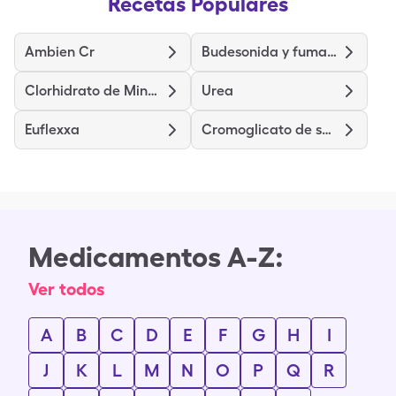
Recetas Populares
Ambien Cr
Budesonida y fumarato de formoterol
Clorhidrato de Minociclina
Urea
Euflexxa
Cromoglicato de sodio
Medicamentos A-Z:
Ver todos
A
B
C
D
E
F
G
H
I
J
K
L
M
N
O
P
Q
R