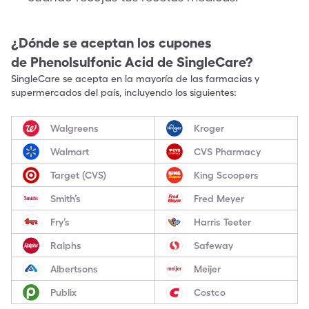
¿Dónde se aceptan los cupones
de
Phenolsulfonic Acid
de SingleCare?
SingleCare se acepta en la mayoría de las farmacias y
supermercados del país, incluyendo los siguientes:
Walgreens
Kroger
Walmart
CVS Pharmacy
Target (CVS)
King Scoopers
Smith’s
Fred Meyer
Fry’s
Harris Teeter
Ralphs
Safeway
Albertsons
Meijer
Publix
Costco