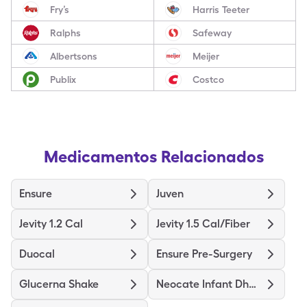
Fry’s
Harris Teeter
Ralphs
Safeway
Albertsons
Meijer
Publix
Costco
Medicamentos Relacionados
Ensure
Juven
Jevity 1.2 Cal
Jevity 1.5 Cal/Fiber
Duocal
Ensure Pre-Surgery
Glucerna Shake
Neocate Infant Dha/Ara