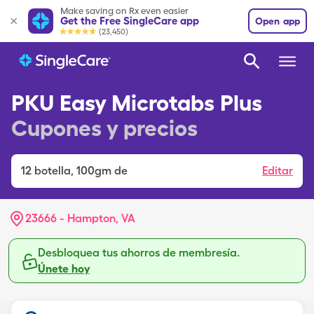
Make saving on Rx even easier
Get the Free SingleCare app
Open app
(23,450)
PKU Easy Microtabs Plus
Cupones y precios
12
botella
,
100gm de
Editar
23666 - Hampton, VA
Desbloquea tus ahorros de membresía.
Únete hoy