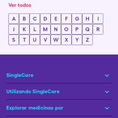
Ver todos
A
B
C
D
E
F
G
H
I
J
K
L
M
N
O
P
Q
R
S
T
U
V
W
X
Y
Z
SingleCare
Utilizando SingleCare
Explorar medicinas por