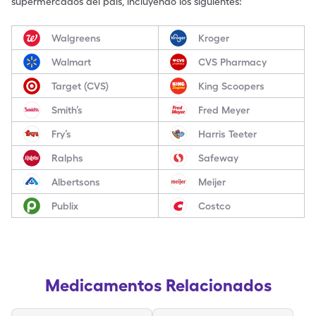
supermercados del país, incluyendo los siguientes:
Walgreens
Kroger
Walmart
CVS Pharmacy
Target (CVS)
King Scoopers
Smith’s
Fred Meyer
Fry’s
Harris Teeter
Ralphs
Safeway
Albertsons
Meijer
Publix
Costco
Medicamentos Relacionados