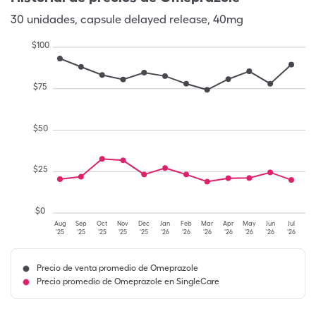
30
unidades
,
capsule delayed release
,
40mg
$
100
$
75
$
50
$
25
$
0
Aug
Sep
Oct
Nov
Dec
Jan
Feb
Mar
Apr
May
Jun
Jul
'25
'25
'25
'25
'25
'26
'26
'26
'26
'26
'26
'26
Precio de venta promedio de Omeprazole
Precio promedio de Omeprazole en SingleCare