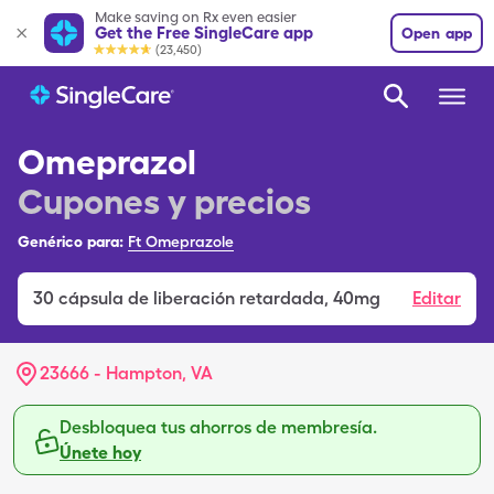
Make saving on Rx even easier
Get the Free SingleCare app
Open app
(23,450)
Omeprazol
Cupones y precios
Genérico para:
Ft Omeprazole
30
cápsula de liberación retardada
,
40mg
Editar
23666 - Hampton, VA
Desbloquea tus ahorros de membresía.
Únete hoy