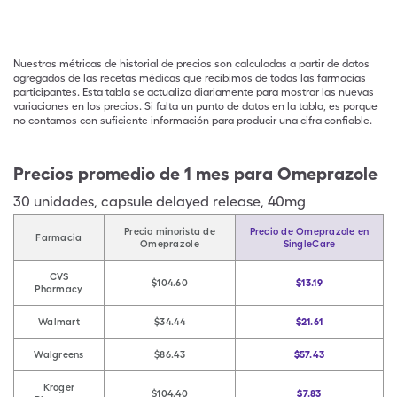
Nuestras métricas de historial de precios son calculadas a partir de datos
agregados de las recetas médicas que recibimos de todas las farmacias
participantes. Esta tabla se actualiza diariamente para mostrar las nuevas
variaciones en los precios. Si falta un punto de datos en la tabla, es porque
no contamos con suficiente información para producir una cifra confiable.
Precios promedio de 1 mes para Omeprazole
30
unidades
,
capsule delayed release
,
40mg
Precio minorista de
Precio de Omeprazole en
Farmacia
Omeprazole
SingleCare
CVS
$104.60
$13.19
Pharmacy
Walmart
$34.44
$21.61
Walgreens
$86.43
$57.43
Kroger
$104.40
$7.83