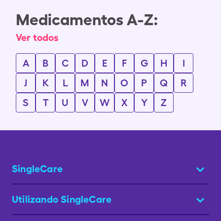
Medicamentos A-Z:
Ver todos
A
B
C
D
E
F
G
H
I
J
K
L
M
N
O
P
Q
R
S
T
U
V
W
X
Y
Z
SingleCare
Utilizando SingleCare