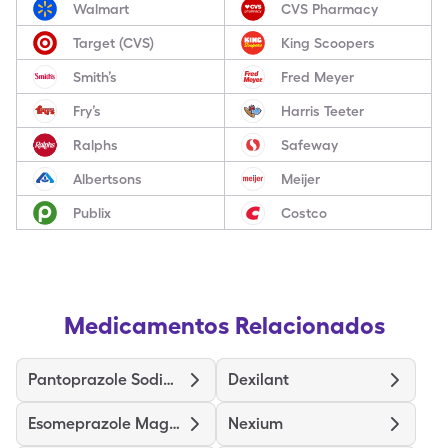
Walmart
CVS Pharmacy
Target (CVS)
King Scoopers
Smith’s
Fred Meyer
Fry’s
Harris Teeter
Ralphs
Safeway
Albertsons
Meijer
Publix
Costco
Medicamentos Relacionados
Pantoprazole Sodium
Dexilant
Esomeprazole Magnesium
Nexium