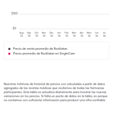
$
150
$
0
Aug
Sep
Oct
Nov
Dec
Jan
Feb
Mar
Apr
May
Jun
Jul
'25
'25
'25
'25
'25
'26
'26
'26
'26
'26
'26
'26
Precio de venta promedio de Rocklatan
Precio promedio de Rocklatan en SingleCare
Nuestras métricas de historial de precios son calculadas a partir de datos
agregados de las recetas médicas que recibimos de todas las farmacias
participantes. Esta tabla se actualiza diariamente para mostrar las nuevas
variaciones en los precios. Si falta un punto de datos en la tabla, es porque
no contamos con suficiente información para producir una cifra confiable.