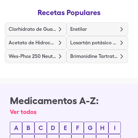
Recetas Populares
Clorhidrato de Guanfacina
Enstilar
Acetato de Hidrocortisona
Losartán potásico hidroclorotiazida
Wes-Phos 250 Neutral
Brimonidine Tartrate-Timolol
Medicamentos A-Z:
Ver todos
A
B
C
D
E
F
G
H
I