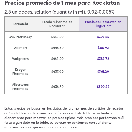
Precios promedio de 1 mes para Rocklatan
2.5
unidades
,
solution (quantity in ml)
,
0.02-0.005%
Precio minorista de
Precio de Rocklatan en
Farmacia
Rocklatan
SingleCare
CVS Pharmacy
$432.00
$395.85
Walmart
$443.60
$387.92
Walgreens
$462.00
$382.72
Kroger
$437.00
$361.20
Pharmacy
Albertsons
$436.70
$390.22
Pharmacy
Estos precios se basan en los datos del último mes de surtidos de recetas
de SingleCare en las principales farmacias. Esta tabla se actualiza
diariamente para mostrar los precios típicos más precisos por farmacia. Si
falta algún dato en la tabla, es porque no contamos con suficiente
información para generar una cifra confiable.