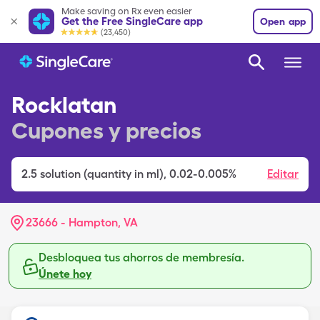
Make saving on Rx even easier
Get the Free SingleCare app
Open app
(23,450)
Rocklatan
Cupones y precios
2.5
solution (quantity in ml)
,
0.02-0.005%
Editar
23666 - Hampton, VA
Desbloquea tus ahorros de membresía.
Únete hoy