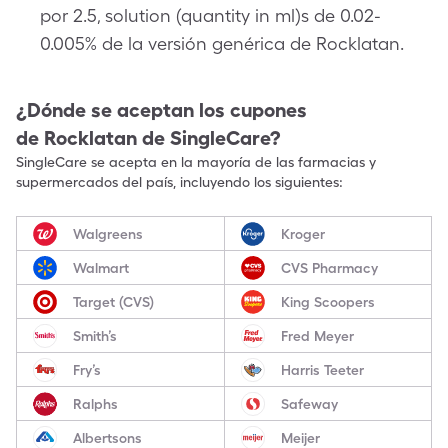
por 2.5, solution (quantity in ml)s de 0.02-
0.005% de la versión genérica de Rocklatan.
¿Dónde se aceptan los cupones
de
Rocklatan
de SingleCare?
SingleCare se acepta en la mayoría de las farmacias y
supermercados del país, incluyendo los siguientes:
Walgreens
Kroger
Walmart
CVS Pharmacy
Target (CVS)
King Scoopers
Smith’s
Fred Meyer
Fry’s
Harris Teeter
Ralphs
Safeway
Albertsons
Meijer