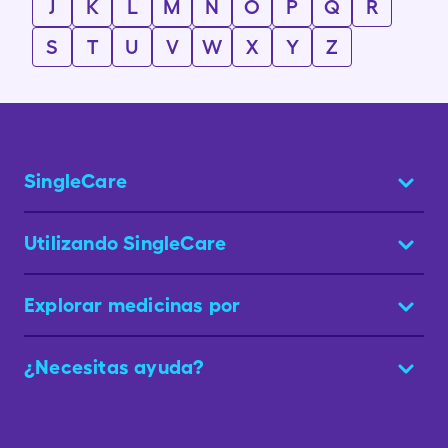
J
K
L
M
N
O
P
Q
R
S
T
U
V
W
X
Y
Z
SingleCare
Utilizando SingleCare
Explorar medicinas por
¿Necesitas ayuda?