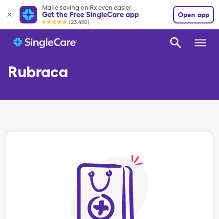
Make saving on Rx even easier
Get the Free SingleCare app
Open app
(23,450)
Rubraca