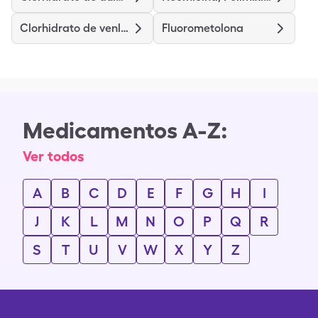
Clorhidrato de venlafaxina de liberación prolongada
Fluorometolona
Medicamentos A-Z:
Ver todos
A
B
C
D
E
F
G
H
I
J
K
L
M
N
O
P
Q
R
S
T
U
V
W
X
Y
Z