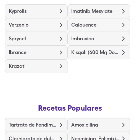
Kyprolis
Imatinib Mesylate
Verzenio
Calquence
Sprycel
Imbruvica
Ibrance
Kisqali (600 Mg Dose)
Krazati
Recetas Populares
Tartrato de Fendimetrazina
Amoxicilina
Clorhidrato de duloxetina
Neomicina, Polimixina y Hidrocortisona