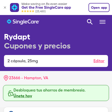
Make saving on Rx even easier
Get the Free SingleCare app
Open app
(23,450)
Rydapt
Cupones y precios
2
cápsula
,
25mg
Editar
23666 - Hampton, VA
Desbloquea tus ahorros de membresía.
Únete hoy