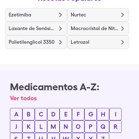
Ezetimiba
Nurtec
Laxante de Senósidos
Macrocristal de Nitrofurantoína
Polietilenglicol 3350
Letrozol
Medicamentos A-Z:
Ver todos
A
B
C
D
E
F
G
H
I
J
K
L
M
N
O
P
Q
R