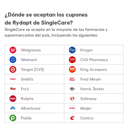
¿Dónde se aceptan los cupones
de
Rydapt
de SingleCare?
SingleCare se acepta en la mayoría de las farmacias y
supermercados del país, incluyendo los siguientes:
Walgreens
Kroger
Walmart
CVS Pharmacy
Target (CVS)
King Scoopers
Smith’s
Fred Meyer
Fry’s
Harris Teeter
Ralphs
Safeway
Albertsons
Meijer
Publix
Costco