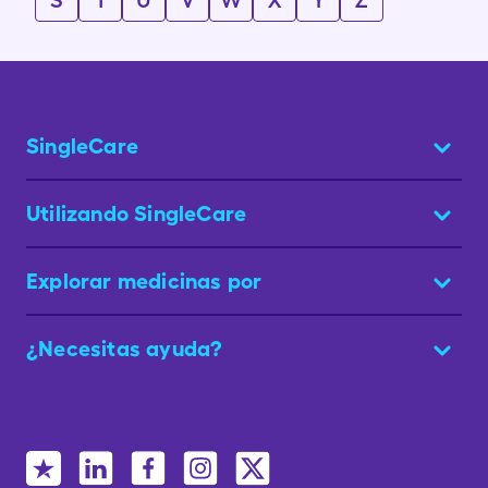
S
T
U
V
W
X
Y
Z
SingleCare
Utilizando SingleCare
Explorar medicinas por
¿Necesitas ayuda?