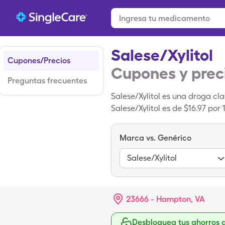
Salese/Xylitol
Cupones/Precios
Cupones y prec
Preguntas frecuentes
Salese/Xylitol es una droga cl
Salese/Xylitol es de $16.97 por
chupar de Salese/Xylitol cuand
Marca vs. Genérico
Salese/Xylitol
23666 - Hampton, VA
Desbloquea tus ahorros 