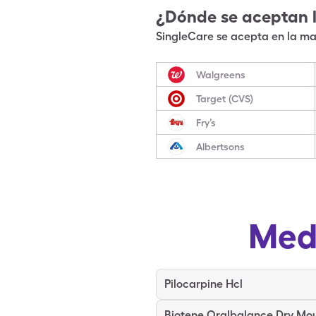
¿Dónde se aceptan 
SingleCare se acepta en la may
Walgreens
Target (CVS)
Fry’s
Albertsons
Med
Pilocarpine Hcl
Biotene Oralbalance Dry Mo