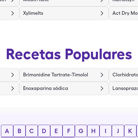
Xylimelts
Act Dry Mo
Recetas Populares
Brimonidine Tartrate-Timolol
Clorhidrat
Enoxaparina sódica
Lansoprazo
A
B
C
D
E
F
G
H
I
J
K