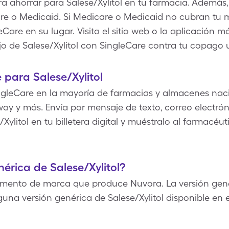
a ahorrar para Salese/Xylitol en tu farmacia. Además,
care o Medicaid. Si Medicare o Medicaid no cubran t
eCare en su lugar. Visita el sitio web o la aplicación 
o de Salese/Xylitol con SingleCare contra tu copago
para Salese/Xylitol
gleCare en la mayoría de farmacias y almacenes nac
way y más. Envía por mensaje de texto, correo electrón
Xylitol en tu billetera digital y muéstralo al farmacéu
nérica de Salese/Xylitol?
amento de marca que produce Nuvora. La versión genér
inguna versión genérica de Salese/Xylitol disponible e