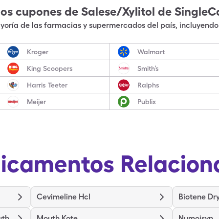
los cupones de
Salese/Xylitol
de SingleC
oría de las farmacias y supermercados del país, incluyendo 
Kroger
Walmart
King Scoopers
Smith’s
Harris Teeter
Ralphs
Meijer
Publix
icamentos Relacion
Cevimeline Hcl
Biotene Dr
uth
Mouth Kote
Numoisyn