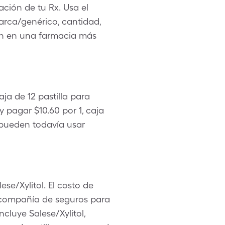
ción de tu Rx. Usa el
arca/genérico, cantidad,
 en en una farmacia más
aja de 12 pastilla para
 pagar $10.60 por 1, caja
d pueden todavía usar
se/Xylitol. El costo de
u compañía de seguros para
cluye Salese/Xylitol,