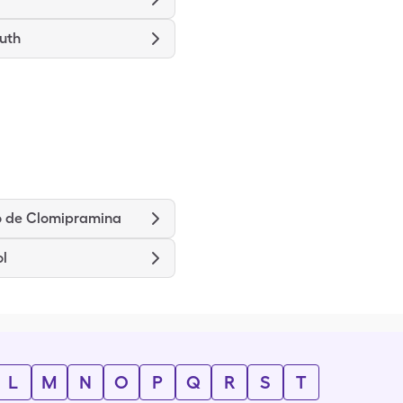
uth
o de Clomipramina
l
L
M
N
O
P
Q
R
S
T