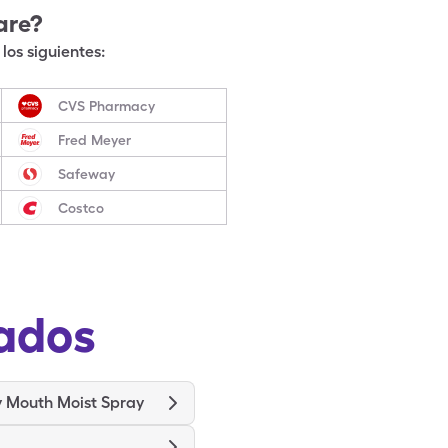
are?
los siguientes:
CVS Pharmacy
Fred Meyer
Safeway
Costco
ados
y Mouth Moist Spray