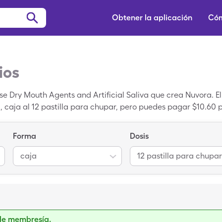
Obtener la aplicación
Cóm
ios
ase Dry Mouth Agents and Artificial Saliva que crea Nuvora. 
 1, caja al 12 pastilla para chupar, pero puedes pagar $10.60 p
o usas tu una tarjeta de ahorros de SingleCare.
Forma
Dosis
caja
12 pastilla para chupar
de membresía.