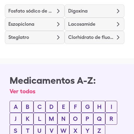
Fosfato sódico de prednisolona
Digoxina
Eszopiclona
Lacosamide
Steglatro
Clorhidrato de fluoxetina
Medicamentos A-Z:
Ver todos
A
B
C
D
E
F
G
H
I
J
K
L
M
N
O
P
Q
R
S
T
U
V
W
X
Y
Z