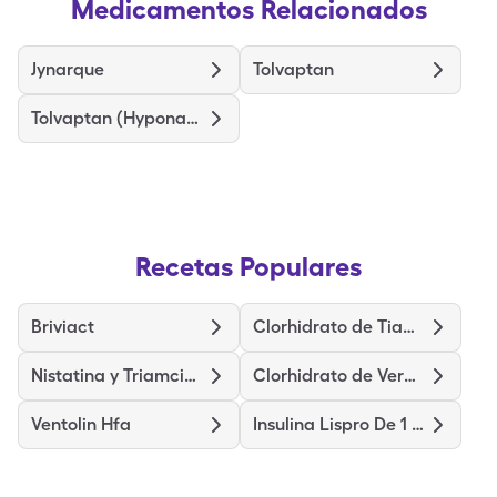
Medicamentos Relacionados
Jynarque
Tolvaptan
Tolvaptan (Hyponatremia)
Recetas Populares
Briviact
Clorhidrato de Tiamina
Nistatina y Triamcinolona
Clorhidrato de Verapamilo de Liberación Prolongada
Ventolin Hfa
Insulina Lispro De 1 Unidad Con Marcador