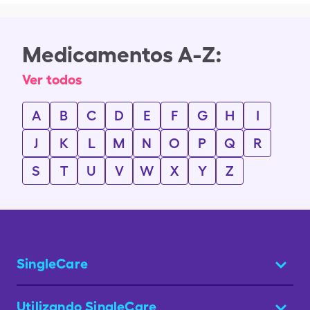
Medicamentos A-Z:
Ver todos
A
B
C
D
E
F
G
H
I
J
K
L
M
N
O
P
Q
R
S
T
U
V
W
X
Y
Z
SingleCare
Utilizando SingleCare