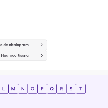
o de citalopram
 Fludrocortisona
L
M
N
O
P
Q
R
S
T