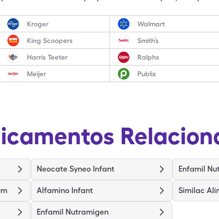
Kroger
Walmart
King Scoopers
Smith’s
Harris Teeter
Ralphs
Meijer
Publix
icamentos Relacion
Neocate Syneo Infant
Enfamil Nu
um
Alfamino Infant
Similac Al
Enfamil Nutramigen