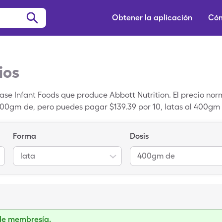
Obtener la aplicación
Cóm
ios
se Infant Foods que produce Abbott Nutrition. El precio nor
e 400gm de, pero puedes pagar $139.39 por 10, latas al 400g
ingleCare.
Forma
Dosis
lata
400gm de
de membresía.