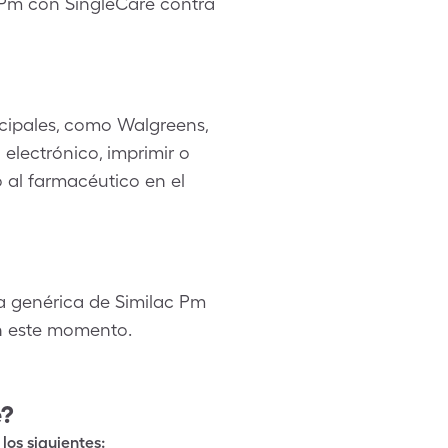
 Pm con SingleCare contra
cipales, como Walgreens,
electrónico, imprimir o
o al farmacéutico en el
a genérica de Similac Pm
en este momento.
e?
los siguientes: