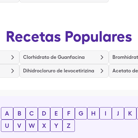
Recetas Populares
Clorhidrato de Guanfacina
Bromhidrat
Dihidrocloruro de levocetirizina
Acetato de
A
B
C
D
E
F
G
H
I
J
K
U
V
W
X
Y
Z