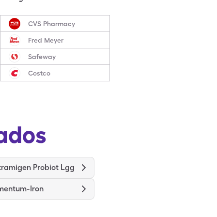
CVS Pharmacy
Fred Meyer
Safeway
Costco
ados
tramigen Probiot Lgg
imentum-Iron