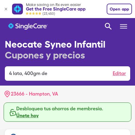
Make saving on Rx even easier
Get the Free SingleCare app
Open app
(23,450)
Neocate Syneo Infantil
Cupones y precios
4
lata
,
400gm de
Editar
23666 - Hampton, VA
Desbloquea tus ahorros de membresía.
Únete hoy