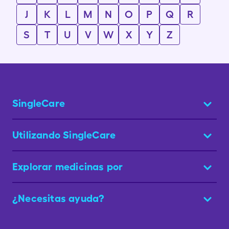
J
K
L
M
N
O
P
Q
R
S
T
U
V
W
X
Y
Z
SingleCare
Utilizando SingleCare
Explorar medicinas por
¿Necesitas ayuda?