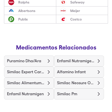
Ralphs
Safeway
Albertsons
Meijer
Publix
Costco
Medicamentos Relacionados
Puramino Dha/Ara
Enfamil Nutramigen Probiot Lgg
Similac Expert Care Alimentum
Alfamino Infant
Similac Alimentum-Iron
Similac Neosure Optigro
Enfamil Nutramigen
Similac Pm