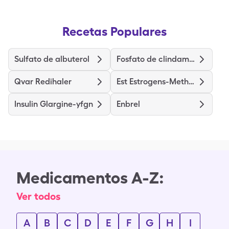
Recetas Populares
Sulfato de albuterol
Fosfato de clindamicina
Qvar Redihaler
Est Estrogens-Methyltest Hs
Insulin Glargine-yfgn
Enbrel
Medicamentos A-Z:
Ver todos
A
B
C
D
E
F
G
H
I