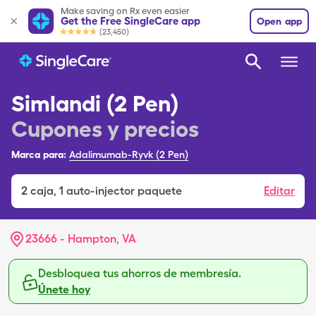
Make saving on Rx even easier
Get the Free SingleCare app
Open app
(23,450)
Simlandi (2 Pen)
Cupones y precios
Marca para:
Adalimumab-Ryvk (2 Pen)
2
caja
,
1 auto-injector paquete
Editar
23666 - Hampton, VA
Desbloquea tus ahorros de membresía.
Únete hoy