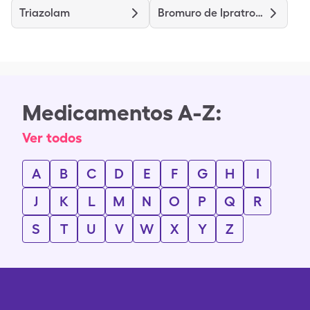
Triazolam
Bromuro de Ipratropio
Medicamentos A-Z:
Ver todos
A
B
C
D
E
F
G
H
I
J
K
L
M
N
O
P
Q
R
S
T
U
V
W
X
Y
Z