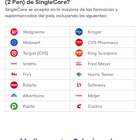
(2 Pen)
de SingleCare?
SingleCare se acepta en la mayoría de las farmacias y
supermercados del país, incluyendo los siguientes:
Walgreens
Kroger
Walmart
CVS Pharmacy
Target (CVS)
King Scoopers
Smith’s
Fred Meyer
Fry’s
Harris Teeter
Ralphs
Safeway
Albertsons
Meijer
Publix
Costco