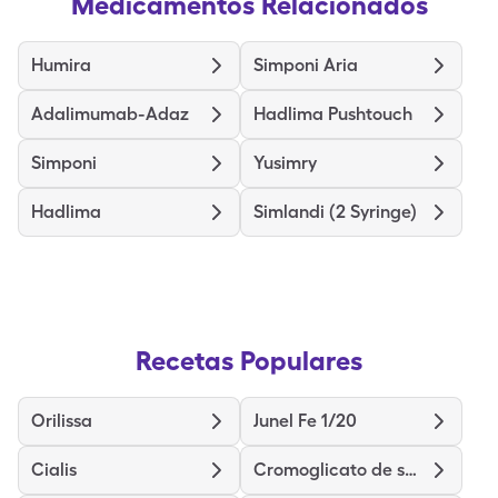
Medicamentos Relacionados
Humira
Simponi Aria
Adalimumab-Adaz
Hadlima Pushtouch
Simponi
Yusimry
Hadlima
Simlandi (2 Syringe)
Recetas Populares
Orilissa
Junel Fe 1/20
Cialis
Cromoglicato de sodio