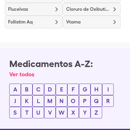
Flucelvax
Cloruro de Oxibutinina de liberación prolongada
Follistim Aq
Vtama
Medicamentos A-Z:
Ver todos
A
B
C
D
E
F
G
H
I
J
K
L
M
N
O
P
Q
R
S
T
U
V
W
X
Y
Z