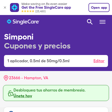
Make saving on Rx even easier
Get the Free SingleCare app
Open app
(23,450)
Simponi
Cupones y precios
1
aplicador
,
0.5ml de 50mg/0.5ml
Editar
23666 - Hampton, VA
Desbloquea tus ahorros de membresía.
Únete hoy