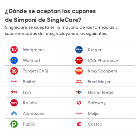
¿Dónde se aceptan los cupones
de
Simponi
de SingleCare?
SingleCare se acepta en la mayoría de las farmacias y
supermercados del país, incluyendo los siguientes:
Walgreens
Kroger
Walmart
CVS Pharmacy
Target (CVS)
King Scoopers
Smith’s
Fred Meyer
Fry’s
Harris Teeter
Ralphs
Safeway
Albertsons
Meijer
Publix
Costco