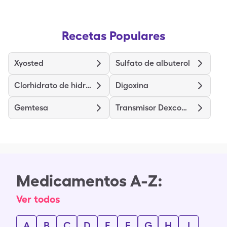
Recetas Populares
Xyosted
Sulfato de albuterol
Clorhidrato de hidralazina
Digoxina
Gemtesa
Transmisor Dexcom G6
Medicamentos A-Z:
Ver todos
A
B
C
D
E
F
G
H
I