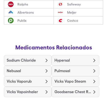
Ralphs
Safeway
Albertsons
Meijer
Publix
Costco
Medicamentos Relacionados
Sodium Chloride
Hypersal
Nebusal
Pulmosal
Vicks Vaporub
Vicks Vapo Steam
Vicks Vapoinhaler
Goodsense Chest Rub Medicated