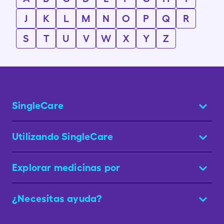
J
K
L
M
N
O
P
Q
R
S
T
U
V
W
X
Y
Z
SingleCare
Utilizando SingleCare
Explorar medicinas por
¿Necesitas ayuda?