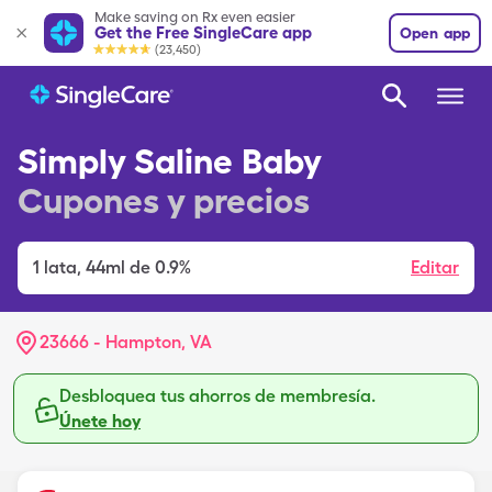
Make saving on Rx even easier
Get the Free SingleCare app
Open app
(23,450)
Simply Saline Baby
Cupones y precios
1
lata
,
44ml de 0.9%
Editar
23666 - Hampton, VA
Desbloquea tus ahorros de membresía.
Únete hoy