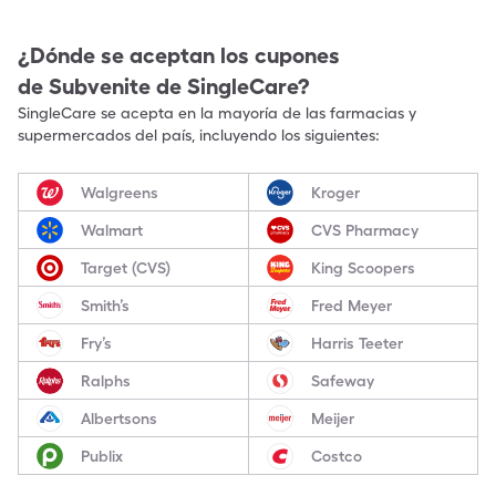
¿Dónde se aceptan los cupones
de
Subvenite
de SingleCare?
SingleCare se acepta en la mayoría de las farmacias y
supermercados del país, incluyendo los siguientes:
Walgreens
Kroger
Walmart
CVS Pharmacy
Target (CVS)
King Scoopers
Smith’s
Fred Meyer
Fry’s
Harris Teeter
Ralphs
Safeway
Albertsons
Meijer
Publix
Costco