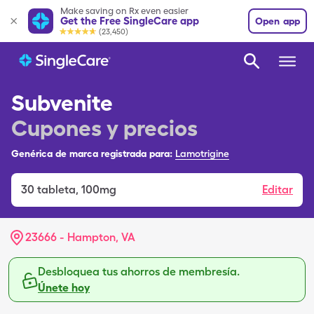
Make saving on Rx even easier
Get the Free SingleCare app
Open app
(23,450)
Subvenite
Cupones y precios
Genérica de marca registrada para:
Lamotrigine
30
tableta
,
100mg
Editar
23666 - Hampton, VA
Desbloquea tus ahorros de membresía.
Únete hoy