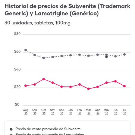
Historial de precios de
Subvenite (Trademark
Generic) y Lamotrigine (Genérico)
30
unidades
,
tabletas
,
100mg
$
80
$
60
$
40
$
20
$
0
Aug
Sep
Oct
Nov
Dec
Jan
Feb
Mar
Apr
May
Jun
Jul
'25
'25
'25
'25
'25
'26
'26
'26
'26
'26
'26
'26
Precio de venta promedio de Subvenite
Precio de venta promedio de Lamotrigine