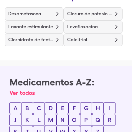
Dexametasona
Cloruro de potasio de liberación prolongada
Laxante estimulante
Levofloxacina
Clorhidrato de fentermina
Calcitriol
Medicamentos A-Z:
Ver todos
A
B
C
D
E
F
G
H
I
J
K
L
M
N
O
P
Q
R
S
T
U
V
W
X
Y
Z