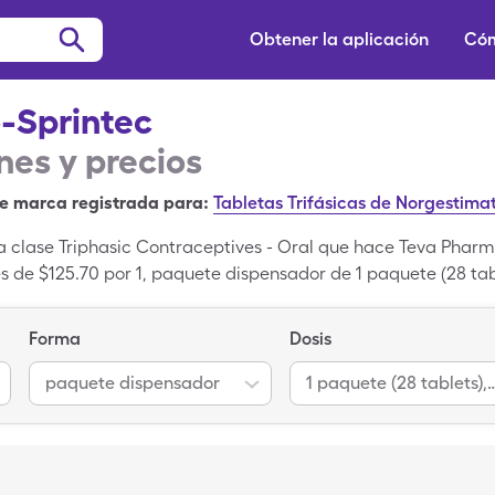
Obtener la aplicación
Cóm
o-Sprintec
es y precios
e marca registrada para:
Tabletas Trifásicas de Norgestimato
a clase Triphasic Contraceptives - Oral que hace Teva Pharma
es de $125.70 por 1, paquete dispensador de 1 paquete (28 tab
8.93 por 1, paquete dispensador al 1 paquete (28 tablets),
 Tri-Lo-Sprintec con tu una tarjeta de descuento para medi
Forma
Dosis
 un medicamento de marca registrada; Norgestimate-Ethinyl Es
ntec.
paquete dispensador
1 paquete (28 tablets), 0.18-25/0.215