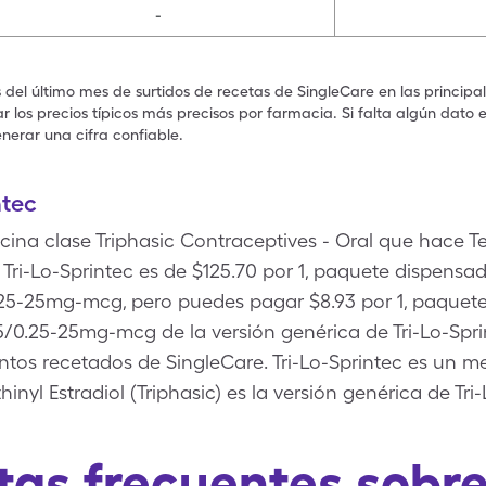
-
s del último mes de surtidos de recetas de SingleCare en las principa
 los precios típicos más precisos por farmacia. Si falta algún dato 
nerar una cifra confiable.
ntec
icina clase Triphasic Contraceptives - Oral que hace T
e Tri-Lo-Sprintec es de $125.70 por 1, paquete dispensa
/0.25-25mg-mcg, pero puedes pagar $8.93 por 1, paquet
-25/0.25-25mg-mcg de la versión genérica de Tri-Lo-Spr
os recetados de SingleCare. Tri-Lo-Sprintec es un 
inyl Estradiol (Triphasic) es la versión genérica de Tri-
as frecuentes sobre