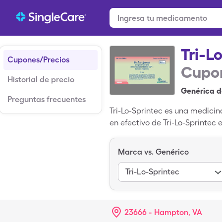
Tri-L
Cupones/Precios
Cupon
Historial de precio
Genérica d
Preguntas frecuentes
Tri-Lo-Sprintec es una medicin
en efectivo de Tri-Lo-Sprintec 
25mg-mcg, pero puedes pagar $
mcg de la versión genérica de
Marca vs. Genérico
SingleCare. Tri-Lo-Sprintec es
versión genérica de Tri-Lo-Spri
Tri-Lo-Sprintec
23666 - Hampton, VA