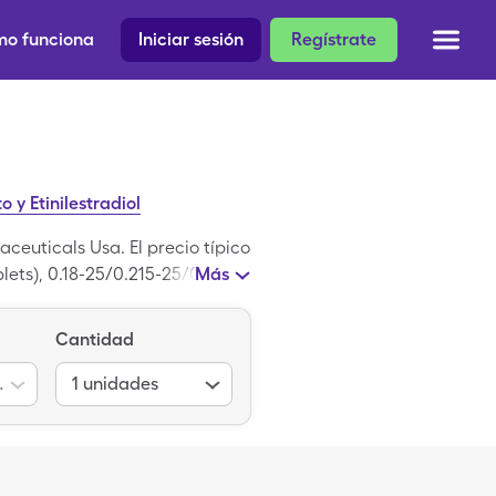
o funciona
Iniciar sesión
Regístrate
 y Etinilestradiol
ceuticals Usa. El precio típico
lets), 0.18-25/0.215-25/0.25-
Más
 0.18-25/0.215-25/0.25-25mg-
camentos recetados de
Cantidad
tradiol (Triphasic) es la
-25/0.25-25mg-mcg
1
unidades