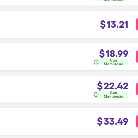
$
13.21
$
18.99
Con
Membresía
$
22.42
Con
Membresía
$
33.49