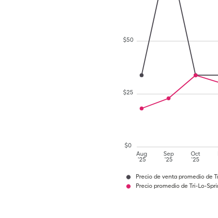
$
50
$
25
$
0
Aug
Sep
Oct
'25
'25
'25
Precio de venta promedio de Tr
Precio promedio de Tri-Lo-Spr