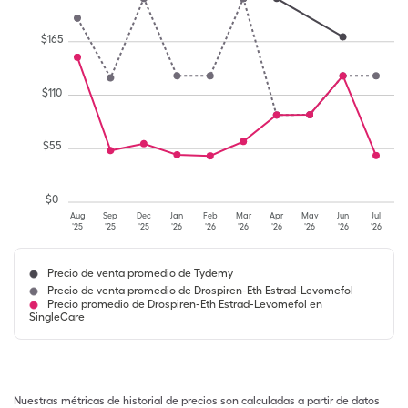
$
165
$
110
$
55
$
0
Aug
Sep
Dec
Jan
Feb
Mar
Apr
May
Jun
Jul
'25
'25
'25
'26
'26
'26
'26
'26
'26
'26
Precio de venta promedio de Tydemy
Precio de venta promedio de Drospiren-Eth Estrad-Levomefol
Precio promedio de Drospiren-Eth Estrad-Levomefol en
SingleCare
Nuestras métricas de historial de precios son calculadas a partir de datos