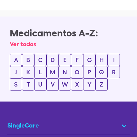
Medicamentos A-Z:
Ver todos
A
B
C
D
E
F
G
H
I
J
K
L
M
N
O
P
Q
R
S
T
U
V
W
X
Y
Z
SingleCare