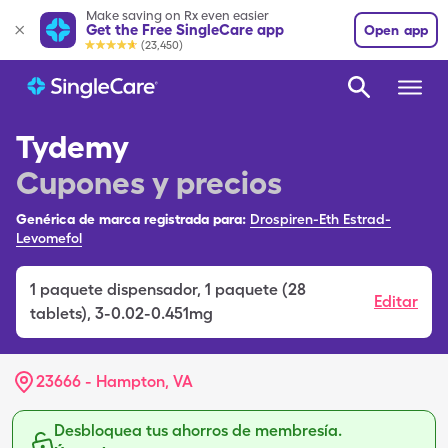
Make saving on Rx even easier
Get the Free SingleCare app
Open app
(23,450)
Tydemy
Cupones y precios
Genérica de marca registrada para:
Drospiren-Eth Estrad-
Levomefol
1
paquete dispensador
,
1 paquete (28
Editar
tablets), 3-0.02-0.451mg
23666 - Hampton, VA
Desbloquea tus ahorros de membresía.