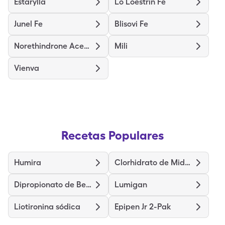
Estarylla
Lo Loestrin Fe
Junel Fe
Blisovi Fe
Norethindrone Acet-Ethinyl Est
Mili
Vienva
Recetas Populares
Humira
Clorhidrato de Midodrina
Dipropionato de Betametasona
Lumigan
Liotironina sódica
Epipen Jr 2-Pak