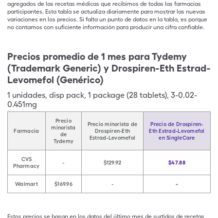
agregados de las recetas médicas que recibimos de todas las farmacias
participantes. Esta tabla se actualiza diariamente para mostrar las nuevas
variaciones en los precios. Si falta un punto de datos en la tabla, es porque
no contamos con suficiente información para producir una cifra confiable.
Precios promedio de 1 mes para Tydemy
(Trademark Generic) y Drospiren-Eth Estrad-
Levomefol (Genérico)
1
unidades
,
disp pack
,
1 package (28 tablets), 3-0.02-
0.451mg
Precio
Precio minorista de
Precio de Drospiren-
minorista
Farmacia
Drospiren-Eth
Eth Estrad-Levomefol
de
Estrad-Levomefol
en SingleCare
Tydemy
CVS
-
$129.92
$47.88
Pharmacy
Walmart
$169.96
-
-
Estos precios se basan en los datos del último mes de surtidos de recetas