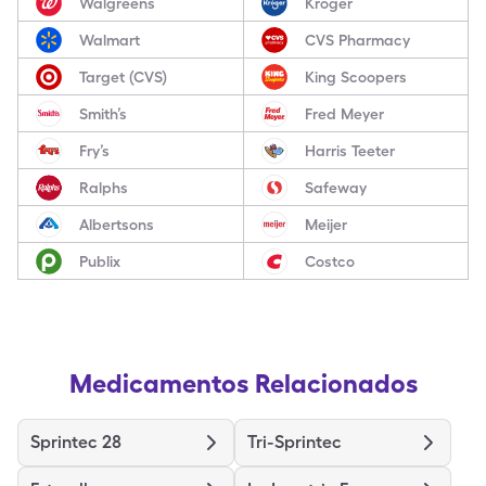
Walgreens
Kroger
Walmart
CVS Pharmacy
Target (CVS)
King Scoopers
Smith’s
Fred Meyer
Fry’s
Harris Teeter
Ralphs
Safeway
Albertsons
Meijer
Publix
Costco
Medicamentos Relacionados
Sprintec 28
Tri-Sprintec