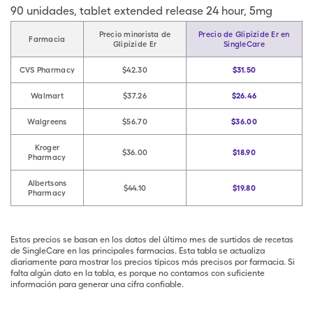
90
unidades
,
tablet extended release 24 hour
,
5mg
Precio minorista de
Precio de Glipizide Er en
Farmacia
Glipizide Er
SingleCare
CVS Pharmacy
$42.30
$31.50
Walmart
$37.26
$26.46
Walgreens
$56.70
$36.00
Kroger
$36.00
$18.90
Pharmacy
Albertsons
$44.10
$19.80
Pharmacy
Estos precios se basan en los datos del último mes de surtidos de recetas
de SingleCare en las principales farmacias. Esta tabla se actualiza
diariamente para mostrar los precios típicos más precisos por farmacia. Si
falta algún dato en la tabla, es porque no contamos con suficiente
información para generar una cifra confiable.