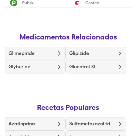
Publix
Costco
Medicamentos Relacionados
Glimepiride
Glipizide
Glyburide
Glucotrol Xl
Recetas Populares
Azatioprina
Sulfametoxazol trimetoprima