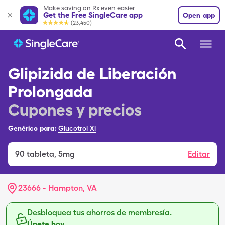
Make saving on Rx even easier
Get the Free SingleCare app
Open app
(23,450)
Glipizida de Liberación
Prolongada
Cupones y precios
Genérico para:
Glucotrol Xl
90
tableta
,
5mg
Editar
23666 - Hampton, VA
Desbloquea tus ahorros de membresía.
Únete hoy