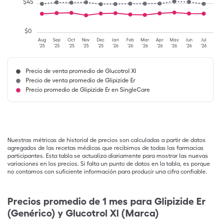
$
45
$
0
Aug
Sep
Oct
Nov
Dec
Jan
Feb
Mar
Apr
May
Jun
Jul
'25
'25
'25
'25
'25
'26
'26
'26
'26
'26
'26
'26
Precio de venta promedio de Glucotrol Xl
Precio de venta promedio de Glipizide Er
Precio promedio de Glipizide Er en SingleCare
Nuestras métricas de historial de precios son calculadas a partir de datos
agregados de las recetas médicas que recibimos de todas las farmacias
participantes. Esta tabla se actualiza diariamente para mostrar las nuevas
variaciones en los precios. Si falta un punto de datos en la tabla, es porque
no contamos con suficiente información para producir una cifra confiable.
Precios promedio de 1 mes para Glipizide Er
(Genérico) y Glucotrol Xl (Marca)