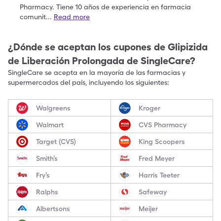
Pharmacy. Tiene 10
años de experiencia en farmacia
comunit
...
Read more
¿Dónde se aceptan los cupones de
Glipizida
de Liberación Prolongada
de SingleCare?
SingleCare se acepta en la mayoría de las farmacias y
supermercados del país, incluyendo los siguientes:
Walgreens
Kroger
Walmart
CVS Pharmacy
Target (CVS)
King Scoopers
Smith’s
Fred Meyer
Fry’s
Harris Teeter
Ralphs
Safeway
Albertsons
Meijer