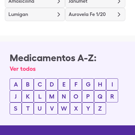
Amoxicilina
Janumet
Lumigan
Aurovela Fe 1/20
Medicamentos A-Z:
Ver todos
A
B
C
D
E
F
G
H
I
J
K
L
M
N
O
P
Q
R
S
T
U
V
W
X
Y
Z