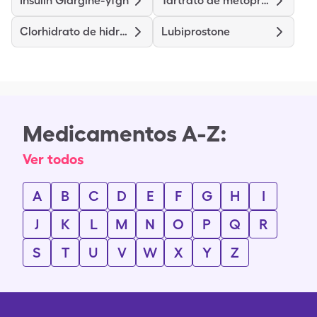
Insulin Glargine-yfgn
Tartrato de metoprolol
Clorhidrato de hidroxizina
Lubiprostone
Medicamentos A-Z:
Ver todos
A
B
C
D
E
F
G
H
I
J
K
L
M
N
O
P
Q
R
S
T
U
V
W
X
Y
Z