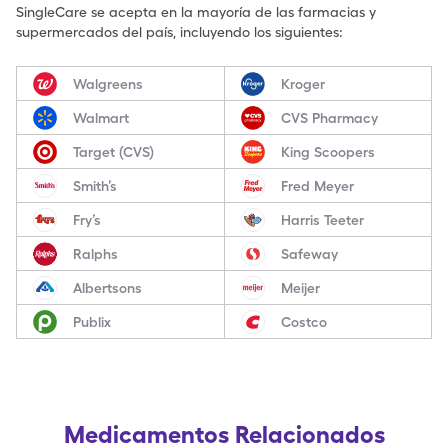
SingleCare se acepta en la mayoría de las farmacias y
supermercados del país, incluyendo los siguientes:
Walgreens
Kroger
Walmart
CVS Pharmacy
Target (CVS)
King Scoopers
Smith’s
Fred Meyer
Fry’s
Harris Teeter
Ralphs
Safeway
Albertsons
Meijer
Publix
Costco
Medicamentos Relacionados