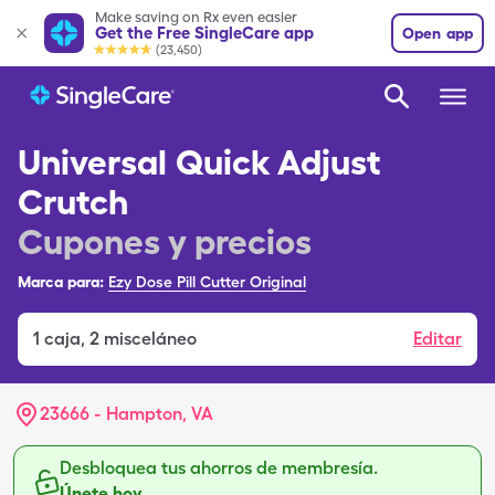
Make saving on Rx even easier
Get the Free SingleCare app
Open app
(23,450)
Universal Quick Adjust
Crutch
Cupones y precios
Marca para:
Ezy Dose Pill Cutter Original
1
caja
,
2 misceláneo
Editar
23666 - Hampton, VA
Desbloquea tus ahorros de membresía.
Únete hoy