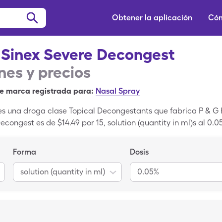
Obtener la aplicación
Cóm
 Sinex Severe Decongest
es y precios
e marca registrada para:
Nasal Spray
s una droga clase Topical Decongestants que fabrica P & G H
Decongest es de $14.49 por 15, solution (quantity in ml)s al 0
ml)s de 0.05% de Vicks Sinex Severe Decongest con una tarjeta
Forma
Dosis
solution (quantity in ml)
0.05%