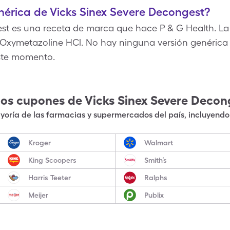
enérica de Vicks Sinex Severe Decongest?
st es una receta de marca que hace P & G Health. La 
Oxymetazoline HCl. No hay ninguna versión genérica 
ste momento.
los cupones de
Vicks Sinex Severe Decon
oría de las farmacias y supermercados del país, incluyendo 
Kroger
Walmart
King Scoopers
Smith’s
Harris Teeter
Ralphs
Meijer
Publix