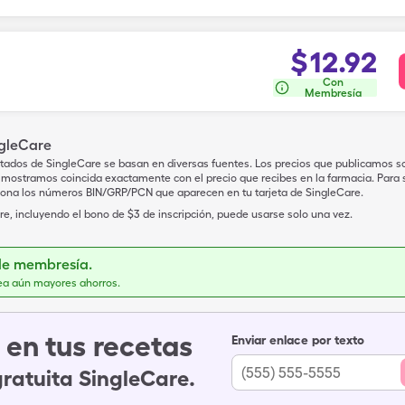
$
12.92
Con
Membresía
ngleCare
tados de SingleCare se basan en diversas fuentes. Los precios que publicamos s
mostramos coincida exactamente con el precio que recibes en la farmacia. Para sa
iona los números BIN/GRP/PCN que aparecen en tu tarjeta de SingleCare.
e, incluyendo el bono de $3 de inscripción, puede usarse solo una vez.
de membresía.
ea aún mayores ahorros.
en tus recetas
Enviar enlace por texto
gratuita SingleCare.