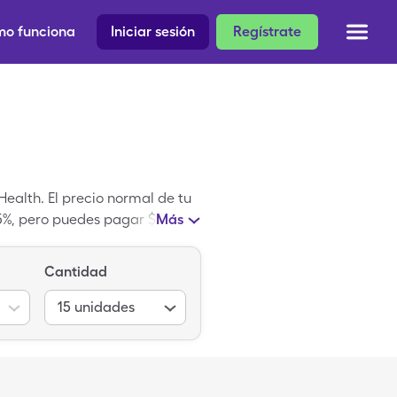
o funciona
Iniciar sesión
Regístrate
ealth. El precio normal de tu
.05%, pero puedes pagar $10.10
Más
 de ahorros de SingleCare.
Cantidad
15
unidades