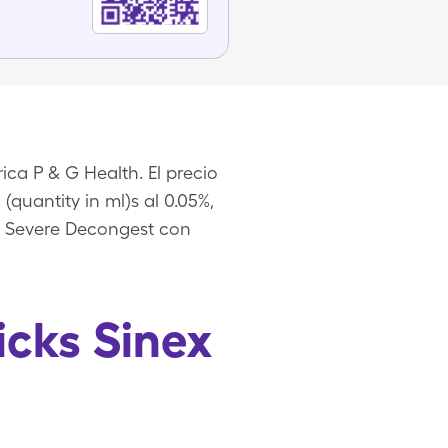
ca P & G Health. El precio
(quantity in ml)s al 0.05%,
ex Severe Decongest con
icks Sinex