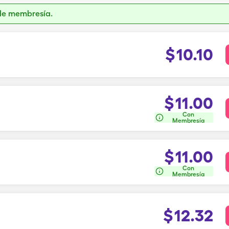
de membresía.
$
10.10
$
11.00
Con
Membresía
$
11.00
Con
Membresía
$
12.32