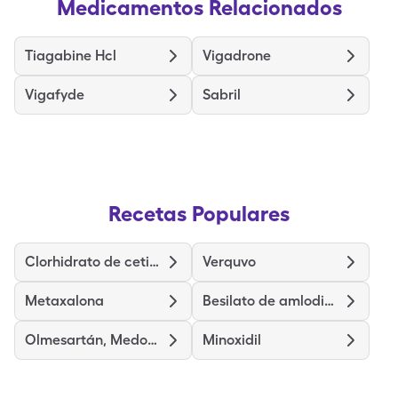
Medicamentos Relacionados
Tiagabine Hcl
Vigadrone
Vigafyde
Sabril
Recetas Populares
Clorhidrato de cetirizina
Verquvo
Metaxalona
Besilato de amlodipino
Olmesartán, Medoxomilo y Hidroclorotiazida
Minoxidil