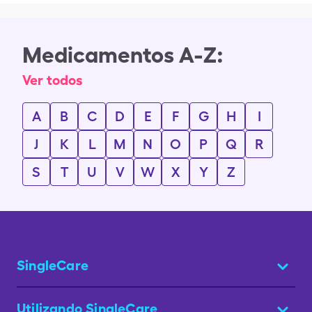
Medicamentos A-Z:
Ver todos
A
B
C
D
E
F
G
H
I
J
K
L
M
N
O
P
Q
R
S
T
U
V
W
X
Y
Z
SingleCare
Utilizando SingleCare