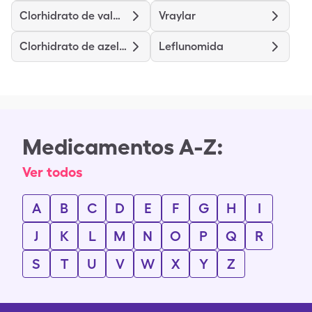
Clorhidrato de valaciclovir
Vraylar
Clorhidrato de azelastina
Leflunomida
Medicamentos A-Z:
Ver todos
A
B
C
D
E
F
G
H
I
J
K
L
M
N
O
P
Q
R
S
T
U
V
W
X
Y
Z