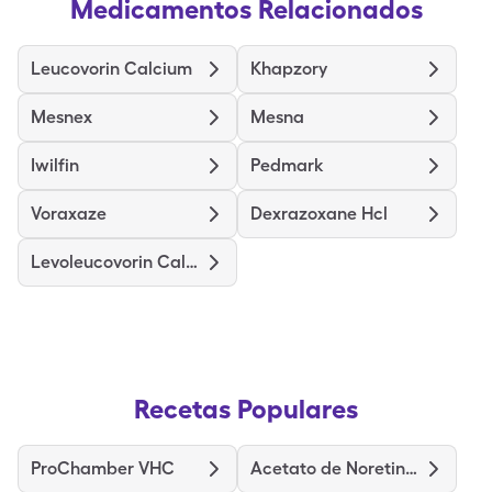
Medicamentos Relacionados
Leucovorin Calcium
Khapzory
Mesnex
Mesna
Iwilfin
Pedmark
Voraxaze
Dexrazoxane Hcl
Levoleucovorin Calcium Pf
Recetas Populares
ProChamber VHC
Acetato de Noretindrona y Etinilestradiol