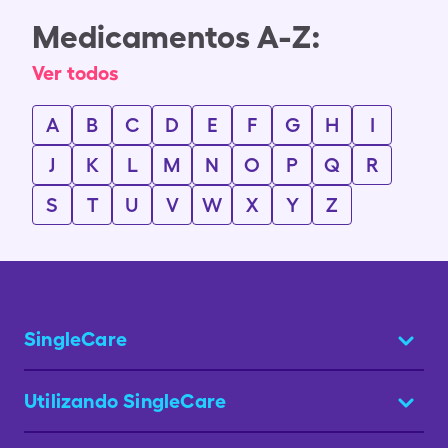
Medicamentos A-Z:
Ver todos
A
B
C
D
E
F
G
H
I
J
K
L
M
N
O
P
Q
R
S
T
U
V
W
X
Y
Z
SingleCare
Utilizando SingleCare