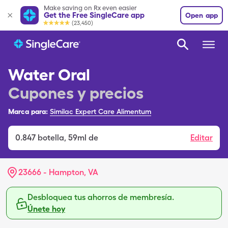
Make saving on Rx even easier
Get the Free SingleCare app
Open app
(23,450)
Water Oral
Cupones y precios
Marca para:
Similac Expert Care Alimentum
0.847
botella
,
59ml de
Editar
23666 - Hampton, VA
Desbloquea tus ahorros de membresía.
Únete hoy