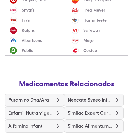
Smith’s
Fred Meyer
Fry’s
Harris Teeter
Ralphs
Safeway
Albertsons
Meijer
Publix
Costco
Medicamentos Relacionados
Puramino Dha/Ara
Neocate Syneo Infant
Enfamil Nutramigen Probiot Lgg
Similac Expert Care Alimentum
Alfamino Infant
Similac Alimentum-Iron