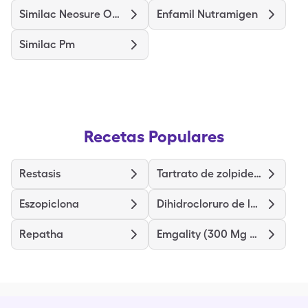
Similac Neosure Optigro
Enfamil Nutramigen
Similac Pm
Recetas Populares
Restasis
Tartrato de zolpidem
Eszopiclona
Dihidrocloruro de levocetirizina
Repatha
Emgality (300 Mg Dose)