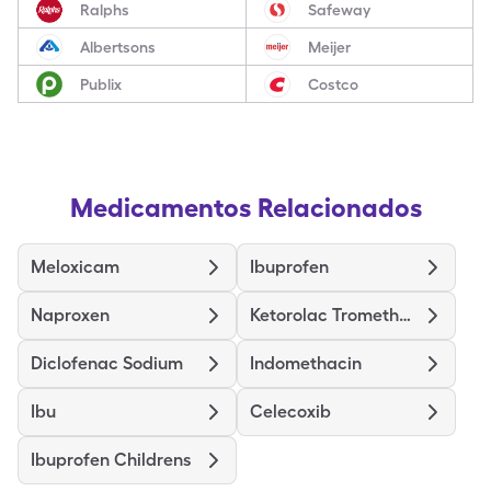
Ralphs
Safeway
Albertsons
Meijer
Publix
Costco
Medicamentos Relacionados
Meloxicam
Ibuprofen
Naproxen
Ketorolac Tromethamine
Diclofenac Sodium
Indomethacin
Ibu
Celecoxib
Ibuprofen Childrens