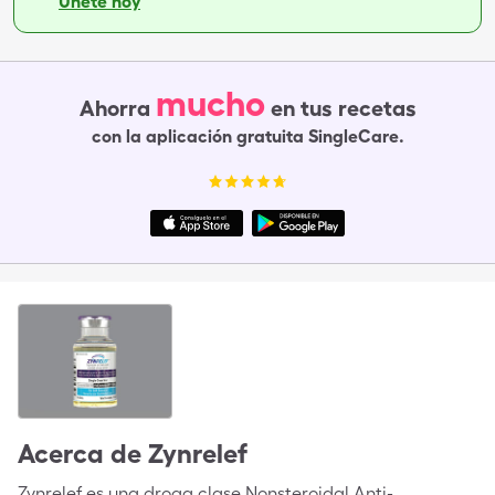
Únete hoy
mucho
Ahorra
en tus recetas
con la aplicación gratuita SingleCare.
Acerca de
Zynrelef
Zynrelef es una droga clase Nonsteroidal Anti-