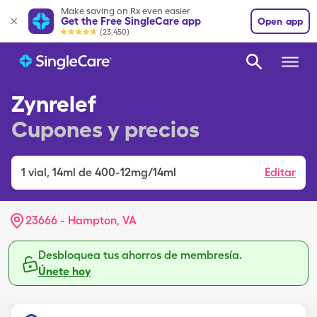
Make saving on Rx even easier
Get the Free SingleCare app
Open app
(23,450)
Zynrelef
Cupones y precios
1
vial
,
14ml de 400-12mg/14ml
Editar
23666 - Hampton, VA
Desbloquea tus ahorros de membresía.
Únete hoy