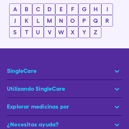
A
B
C
D
E
F
G
H
I
J
K
L
M
N
O
P
Q
R
S
T
U
V
W
X
Y
Z
SingleCare
Utilizando SingleCare
Explorar medicinas por
¿Necesitas ayuda?