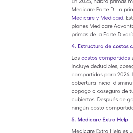
En 2025, habrá primas m
Medicare Parte D. La pri
Medicare y Medicaid
. E
planes Medicare Advanta
primas de la Parte D varí
4. Estructura de costos 
Los
costos compartidos
s
incluye deducibles, cose
compartidos para 2024. E
cobertura inicial disminu
copago o coseguro de tu
cubiertos. Después de ga
ningún costo compartido
5. Medicare Extra Help
Medicare Extra Help es 