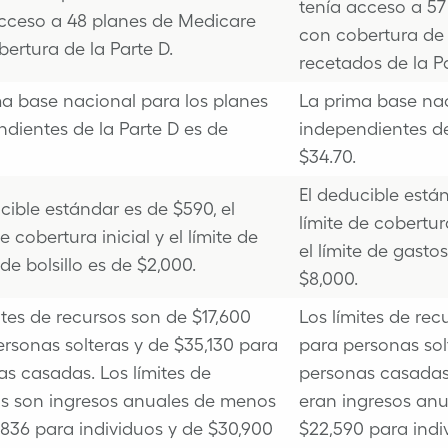
tenía acceso a 57
acceso a 48 planes de Medicare
con cobertura d
ertura de la Parte D.
recetados de la Pa
a base nacional para los planes
La prima base nac
dientes de la Parte D es de
independientes de
$34.70.
El deducible están
cible estándar es de $590, el
límite de cobertur
de cobertura inicial y el límite de
el límite de gastos
de bolsillo es de $2,000.
$8,000.
ites de recursos son de $17,600
Los límites de rec
rsonas solteras y de $35,130 para
para personas sol
as casadas.
Los límites de
personas casadas
os son ingresos anuales de menos
eran ingresos an
836 para individuos y de $30,900
$22,590 para indi