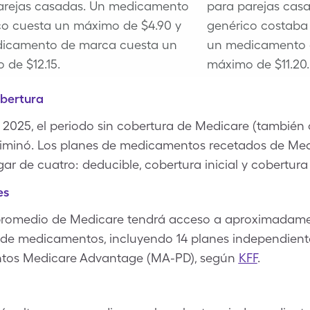
arejas casadas.
Un medicamento
para parejas casa
co cuesta un máximo de $4.90 y
genérico costaba
icamento de marca cuesta un
un medicamento 
 de $12.15.
máximo de $11.20.
obertura
de 2025, el periodo sin cobertura de Medicare (tambié
eliminó. Los planes de medicamentos recetados de Med
ar de cuatro: deducible, cobertura inicial y cobertura 
es
 promedio de Medicare tendrá acceso a aproximadame
de medicamentos, incluyendo 14 planes independientes
tos Medicare Advantage (MA-PD), según
KFF
.