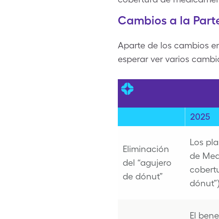
Cambios a la Part
Aparte de los cambios e
esperar ver varios camb
2025
Los pl
Eliminación
de Medi
del “agujero
cobert
de dónut”
dónut”)
El bene