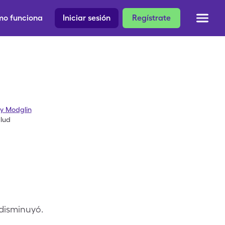
o funciona
Iniciar sesión
Regístrate
y Modglin
alud
disminuyó.