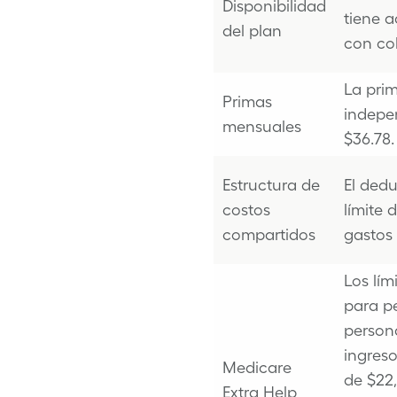
Disponibilidad
tiene 
del plan
con cob
La prim
Primas
indepen
mensuales
$36.78.
Estructura de
El dedu
costos
límite 
compartidos
gastos 
Los lím
para pe
person
ingres
Medicare
de $22,
Extra Help