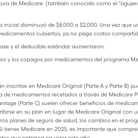
rtura de Medicare (también conocido como el “agujero
ra inicial disminuyó de $8,000 a $2,000. Una vez que un
medicamentos cubiertos, ya no paga costos compartid
ase y el deducible estándar aumentaron.
rsos y los copagos por medicamentos del programa Me
n inscritas en Medicare Original (Parte A y Parte B) p
ura de medicamentos recetados a través de Medicare Pa
ntage (Parte C) suelen ofrecer beneficios de medicam
ribirse en su plan en lugar de Medicare Original con 
 otros planes de seguro de salud, los cambios en el pr
Si tienes Medicare en 2025, es importante que compre
os que entraron en vigor este año.