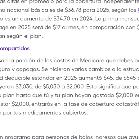
ás altas en promedio para la cobertura independien
ma nacional básica es de $36.78 para 2025, según los
sto es un aumento de $34.70 en 2024. La prima mensua
ge en 2025 será de $17 al mes, en comparación con $
an según el plan.
compartidos
on la porción de los costos de Medicare que debes pag
guro y copagos. Se hicieron varios cambios a la estru
l deducible estándar en 2025 aumentó $45, de $545 a 
yeron $3,030, de $5,030 a $2,000. Esto significa que pa
 plan hasta que tú y tu plan hayan gastado $2,000
star $2,000, entrarás en la fase de cobertura catastró
 por tus medicamentos cubiertos.
un programa para personas de bajos ingresos que ayu