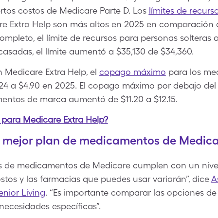
ertos costos de Medicare Parte D. Los
límites de recurs
are Extra Help son más altos en 2025 en comparación 
completo, el límite de recursos para personas solteras
 casadas, el límite aumentó a $35,130 de $34,360.
n Medicare Extra Help, el
copago máximo
para los me
4 a $4.90 en 2025. El copago máximo por debajo del l
mentos de marca aumentó de $11.20 a $12.15.
a para Medicare Extra Help?
 mejor plan de medicamentos de Medica
s de medicamentos de Medicare cumplen con un nivel
stos y las farmacias que puedes usar variarán”, dice
A
nior Living
. “Es importante comparar las opciones de
necesidades específicas”.