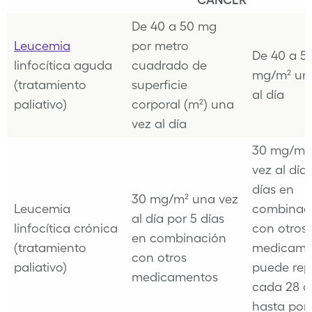
De 40 a 50 mg
Leucemia
por metro
De 40 a 5
linfocítica aguda
cuadrado de
mg/m² un
(tratamiento
superficie
al día
paliativo)
corporal (m²) una
vez al día
30 mg/m²
vez al día
días en
30 mg/m² una vez
Leucemia
combinac
al día por 5 días
linfocítica crónica
con otros
en combinación
(tratamiento
medicame
con otros
paliativo)
puede repe
medicamentos
cada 28 d
hasta por