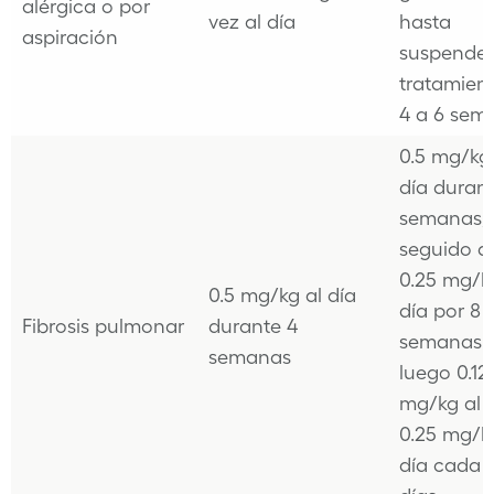
alérgica o por
vez al día
hasta
aspiración
suspender
tratamien
4 a 6 sem
0.5 mg/kg 
día duran
semanas,
seguido d
0.25 mg/k
0.5 mg/kg al día
día por 8
Fibrosis pulmonar
durante 4
semanas 
semanas
luego 0.12
mg/kg al 
0.25 mg/k
día cada 