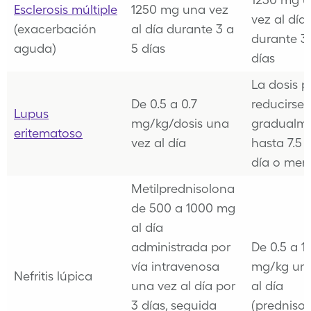
Esclerosis múltiple
1250 mg una vez
vez al día
(exacerbación
al día durante 3 a
durante 3
aguda)
5 días
días
La dosis 
De 0.5 a 0.7
reducirse
Lupus
mg/kg/dosis una
gradualm
eritematoso
vez al día
hasta 7.5 
día o men
Metilprednisolona
de 500 a 1000 mg
al día
administrada por
De 0.5 a 1
vía intravenosa
mg/kg un
Nefritis lúpica
una vez al día por
al día
3 días, seguida
(predniso