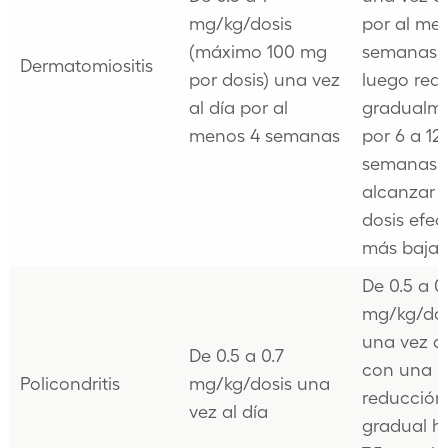
mg/kg/dosis
por al me
(máximo 100 mg
semanas,
Dermatomiositis
por dosis) una vez
luego redu
al día por al
gradualm
menos 4 semanas
por 6 a 12
semanas 
alcanzar l
dosis efec
más baja
De 0.5 a 0
mg/kg/dos
una vez al
De 0.5 a 0.7
con una
Policondritis
mg/kg/dosis una
reducción
vez al día
gradual h