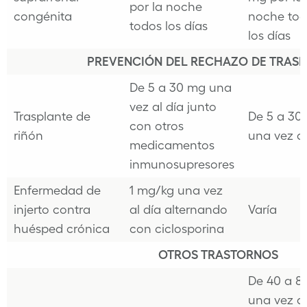
por la noche
congénita
noche tod
todos los días
los días
PREVENCIÓN DEL RECHAZO DE TRAS
De 5 a 30 mg una
vez al día junto
Trasplante de
De 5 a 30
con otros
riñón
una vez al
medicamentos
inmunosupresores
Enfermedad de
1 mg/kg una vez
injerto contra
al día alternando
Varía
huésped crónica
con ciclosporina
OTROS TRASTORNOS
De 40 a 8
una vez al