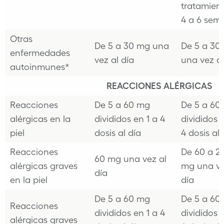
tratamien
4 a 6 sem
Otras
De 5 a 30 mg una
De 5 a 30
enfermedades
vez al día
una vez al
autoinmunes*
REACCIONES ALÉRGICAS
Reacciones
De 5 a 60 mg
De 5 a 60
alérgicas en la
divididos en 1 a 4
divididos 
piel
dosis al día
4 dosis al 
Reacciones
De 60 a 2
60 mg una vez al
alérgicas graves
mg una ve
día
en la piel
día
De 5 a 60 mg
De 5 a 60
Reacciones
divididos en 1 a 4
divididos 
alérgicas graves