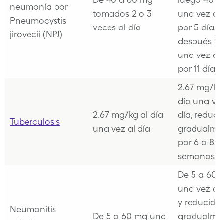
neumonía por
tomados 2 o 3
una vez al
Pneumocystis
veces al día
por 5 días
jirovecii (NPJ)
después 
una vez al
por 11 días
2.67 mg/k
día una ve
2.67 mg/kg al día
día, reduc
Tuberculosis
una vez al día
gradualm
por 6 a 8
semanas
De 5 a 60
una vez al
y reducid
Neumonitis
De 5 a 60 mg una
gradualm