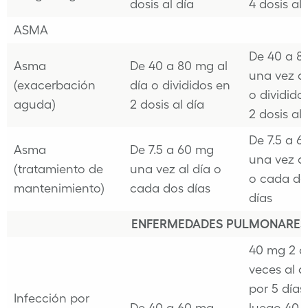
dosis al día
4 dosis al 
ASMA
De 40 a 8
Asma
De 40 a 80 mg al
una vez al
(exacerbación
día o divididos en
o dividido
aguda)
2 dosis al día
2 dosis al 
De 7.5 a 
Asma
De 7.5 a 60 mg
una vez al
(tratamiento de
una vez al día o
o cada do
mantenimiento)
cada dos días
días
ENFERMEDADES PULMONARES
40 mg 2 o
veces al d
por 5 días,
Infección por
De 40 a 60 mg
luego 40 