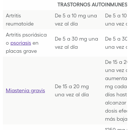
TRASTORNOS AUTOINMUNES
Artritis
De 5 a 10 mg una
De 5 a 10
reumatoide
vez al día
una vez al
Artritis psoriásica
De 5 a 30 mg una
De 5 a 30
o
psoriasis
en
vez al día
una vez al
placas grave
De 15 a 2
una vez al
aumentan
De 15 a 20 mg
mg cada 2
Miastenia gravis
una vez al día
días hasta
alcanzar l
dosis efec
más baja
1250 mg 