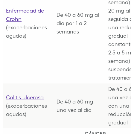
semana) 
Enfermedad de
20 mg al d
De 40 a 60 mg al
Crohn
seguida d
día por 1 a 2
(exacerbaciones
una reduc
semanas
agudas)
gradual
constante
2.5 a 5 mg
semana) 
suspender
tratamien
De 40 a 6
Colitis ulcerosa
una vez al
De 40 a 60 mg
(exacerbaciones
con una
una vez al día
agudas)
reducción
gradual
CÁNCER