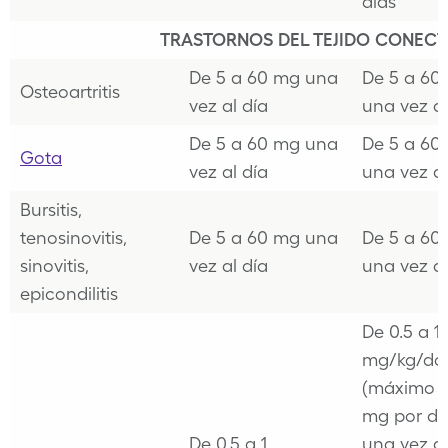
días
TRASTORNOS DEL TEJIDO CONECT
De 5 a 60 mg una
De 5 a 60
Osteoartritis
vez al día
una vez al
De 5 a 60 mg una
De 5 a 60
Gota
vez al día
una vez al
Bursitis,
tenosinovitis,
De 5 a 60 mg una
De 5 a 60
sinovitis,
vez al día
una vez al
epicondilitis
De 0.5 a 1
mg/kg/dos
(máximo 
mg por do
De 0.5 a 1
una vez al