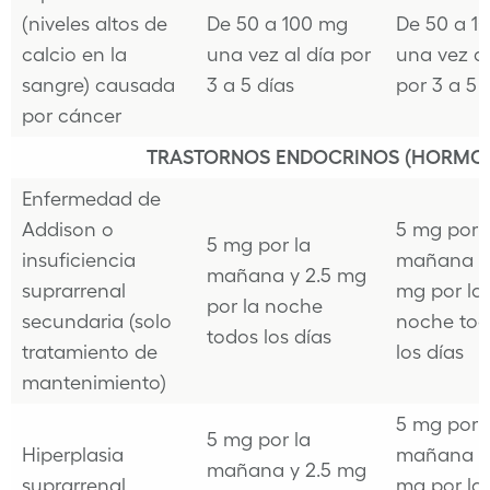
(niveles altos de
De 50 a 100 mg
De 50 a 1
calcio en la
una vez al día por
una vez al
sangre) causada
3 a 5 días
por 3 a 5 
por cáncer
TRASTORNOS ENDOCRINOS (HORMO
Enfermedad de
Addison o
5 mg por 
5 mg por la
insuficiencia
mañana y 
mañana y 2.5 mg
suprarrenal
mg por la
por la noche
secundaria (solo
noche tod
todos los días
tratamiento de
los días
mantenimiento)
5 mg por 
5 mg por la
Hiperplasia
mañana y 
mañana y 2.5 mg
suprarrenal
mg por la