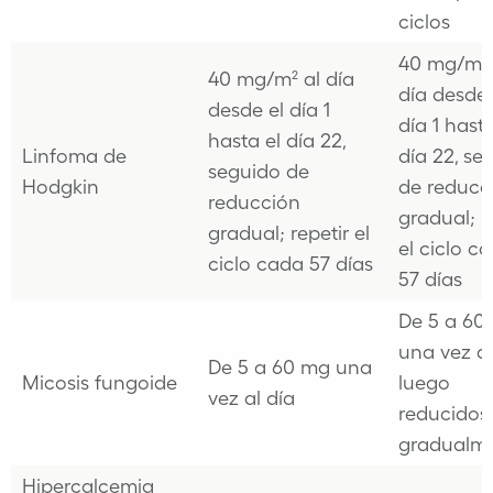
ciclos
40 mg/m² 
40 mg/m² al día
día desde 
desde el día 1
día 1 hasta
hasta el día 22,
Linfoma de
día 22, se
seguido de
Hodgkin
de reducc
reducción
gradual; r
gradual; repetir el
el ciclo c
ciclo cada 57 días
57 días
De 5 a 60
una vez al
De 5 a 60 mg una
Micosis fungoide
luego
vez al día
reducidos
gradualm
Hipercalcemia