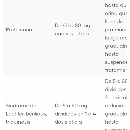
hasta que
orina que
libre de
De 40 a 80 mg
Proteinuria
proteínas,
una vez al día
luego redu
gradualm
hasta
suspender
tratamien
De 5 a 60
divididos 
4 dosis al 
Síndrome de
De 5 a 60 mg
reducidos
Loeffler, beriliosis,
divididos en 1 a 4
gradualm
triquinosis
dosis al día
hasta
suspender