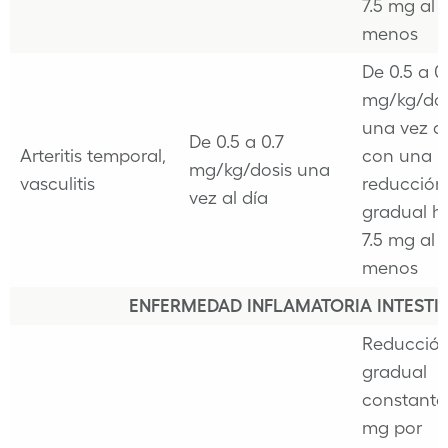
7.5 mg al 
menos
De 0.5 a 0
mg/kg/dos
una vez al
De 0.5 a 0.7
Arteritis temporal,
con una
mg/kg/dosis una
vasculitis
reducción
vez al día
gradual h
7.5 mg al 
menos
ENFERMEDAD INFLAMATORIA INTESTINA
Reducció
gradual
constante
mg por