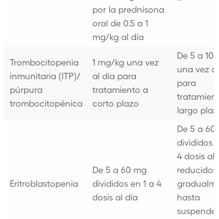
por la prednisona
oral de 0.5 a 1
mg/kg al día
De 5 a 10
Trombocitopenia
1 mg/kg una vez
una vez al
inmunitaria (ITP)/
al día para
para
púrpura
tratamiento a
tratamien
trombocitopénica
corto plazo
largo plaz
De 5 a 60
divididos 
4 dosis al 
De 5 a 60 mg
reducidos
Eritroblastopenia
divididos en 1 a 4
gradualm
dosis al día
hasta
suspender