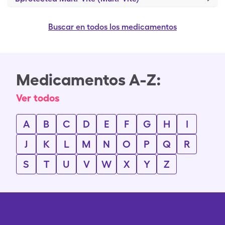
Buscar en todos los medicamentos
Medicamentos A-Z:
Ver todos
A
B
C
D
E
F
G
H
I
J
K
L
M
N
O
P
Q
R
S
T
U
V
W
X
Y
Z