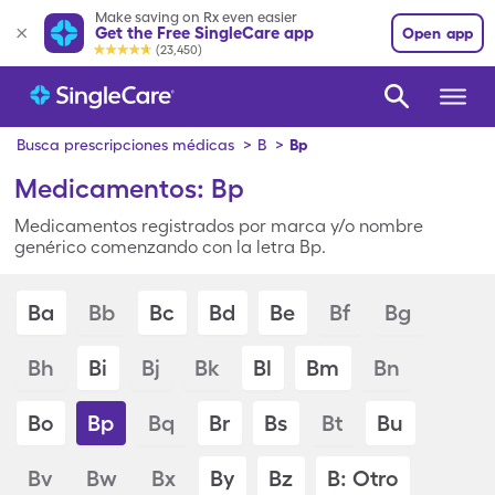
Make saving on Rx even easier
Get the Free SingleCare app
Open app
(23,450)
Busca prescripciones médicas
>
B
>
Bp
Medicamentos: Bp
Medicamentos registrados por marca y/o nombre
genérico comenzando con la letra Bp.
Ba
Bb
Bc
Bd
Be
Bf
Bg
Bh
Bi
Bj
Bk
Bl
Bm
Bn
Bo
Bp
Bq
Br
Bs
Bt
Bu
Bv
Bw
Bx
By
Bz
B: Otro