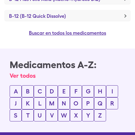
B-12 (B-12 Quick Dissolve)
Buscar en todos los medicamentos
Medicamentos A-Z:
Ver todos
A
B
C
D
E
F
G
H
I
J
K
L
M
N
O
P
Q
R
S
T
U
V
W
X
Y
Z