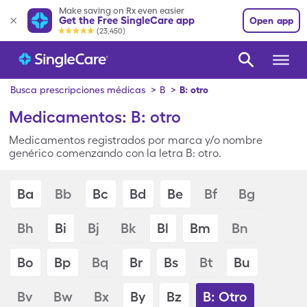
Make saving on Rx even easier
Get the Free SingleCare app
Open app
(23,450)
Busca prescripciones médicas
>
B
>
B: otro
Medicamentos: B: otro
Medicamentos registrados por marca y/o nombre
genérico comenzando con la letra B: otro.
Ba
Bb
Bc
Bd
Be
Bf
Bg
Bh
Bi
Bj
Bk
Bl
Bm
Bn
Bo
Bp
Bq
Br
Bs
Bt
Bu
Bv
Bw
Bx
By
Bz
B: Otro