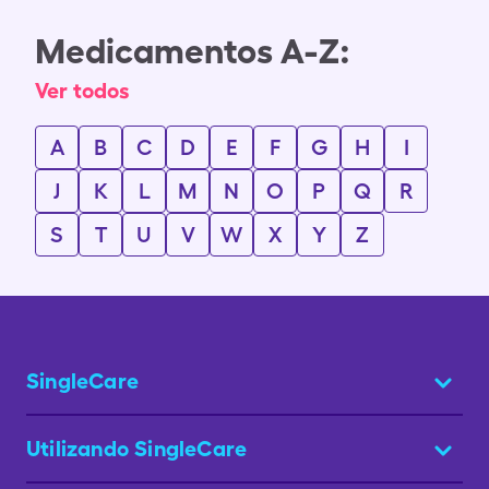
Medicamentos A-Z:
Ver todos
A
B
C
D
E
F
G
H
I
J
K
L
M
N
O
P
Q
R
S
T
U
V
W
X
Y
Z
SingleCare
Utilizando SingleCare