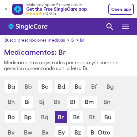
Make saving on Rx even easier
Get the Free SingleCare app
Open app
(23,450)
Busca prescripciones médicas
>
B
>
Br
Medicamentos: Br
Medicamentos registrados por marca y/o nombre
genérico comenzando con la letra Br.
Ba
Bb
Bc
Bd
Be
Bf
Bg
Bh
Bi
Bj
Bk
Bl
Bm
Bn
Bo
Bp
Bq
Br
Bs
Bt
Bu
Bv
Bw
Bx
By
Bz
B: Otro