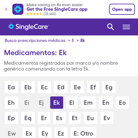
Make saving on Rx even easier
Get the Free SingleCare app
Open app
(23,450)
Busca prescripciones médicas
>
E
>
Ek
Medicamentos: Ek
Medicamentos registrados por marca y/o nombre
genérico comenzando con la letra Ek.
Ea
Eb
Ec
Ed
Ee
Ef
Eg
Eh
Ei
Ej
Ek
El
Em
En
Eo
Ep
Eq
Er
Es
Et
Eu
Ev
Ew
Ex
Ey
Ez
E: Otro