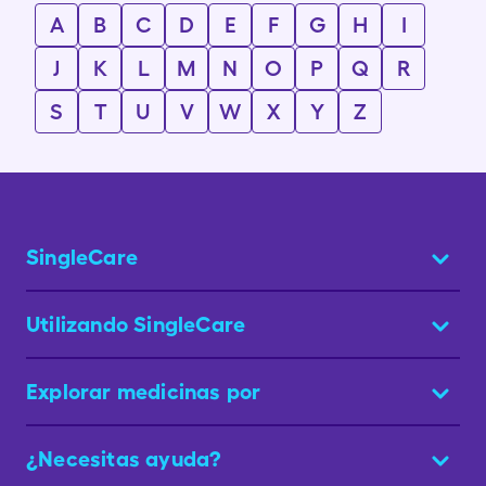
A
B
C
D
E
F
G
H
I
J
K
L
M
N
O
P
Q
R
S
T
U
V
W
X
Y
Z
SingleCare
Utilizando SingleCare
Explorar medicinas por
¿Necesitas ayuda?