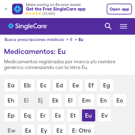
Make saving on Rx even easier
Get the Free SingleCare app
Open app
(23,450)
Busca prescripciones médicas
>
E
>
Eu
Medicamentos: Eu
Medicamentos registrados por marca y/o nombre
genérico comenzando con la letra Eu.
Ea
Eb
Ec
Ed
Ee
Ef
Eg
Eh
Ei
Ej
Ek
El
Em
En
Eo
Ep
Eq
Er
Es
Et
Eu
Ev
Ew
Ex
Ey
Ez
E: Otro