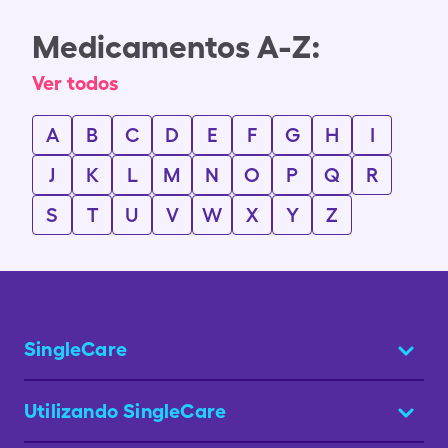
Medicamentos A-Z:
Ver todos
A
B
C
D
E
F
G
H
I
J
K
L
M
N
O
P
Q
R
S
T
U
V
W
X
Y
Z
SingleCare
Utilizando SingleCare