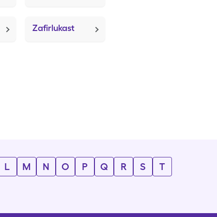
Zafirlukast
L
M
N
O
P
Q
R
S
T