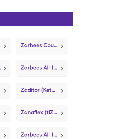
t Cough)
Zarbees Cough/Mucus & Immune (Osha Root Cough)
imide)
Zarbees All-In-One (Osha Root Cough)
Zaditor (Ketotifen Fumarate)
Zanaflex (tiZANidine HCl)
Zarbees All-In-One Daytime (Osha Root Cough)