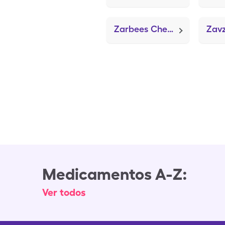
Zarbees Chest Rub Eucalyptus (Methagual)
Zav
Medicamentos A-Z:
Ver todos