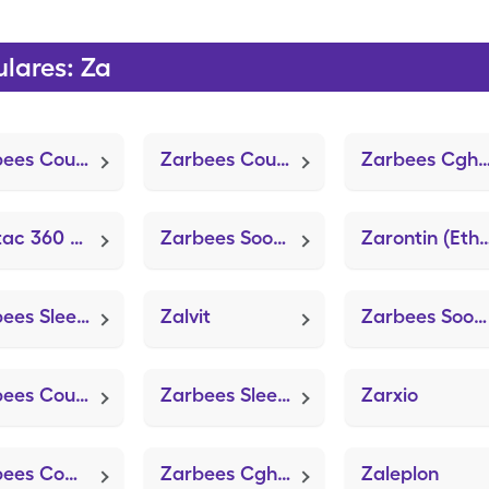
lares: Za
Zarbees Cough Dk Honey Child (Osha Root Cough)
Zarbees Cough+immune (Osha Root Cough)
Zarbees Cgh/Mucus Hny/Ivy Chld (Osha Roo
Zantac 360 Max St (Famotidine)
Zarbees Sooth Chest Rub Baby (Methagual)
Zarontin (Ethosux
Zarbees Sleep Child/Melatonin (Melatonin)
Zalvit
Zarbees Soothing Saline Mist
Zarbees Cough Agave/Thyme Baby (Osha Root Cough)
Zarbees Sleep Children Gummies (Melatonin Kids)
Zarxio
Zarbees Comp Cough+immune Baby (Osha Root Cough)
Zarbees Cgh/Mucus Agv/Ivy Baby (Osha Root Cough)
Zaleplon