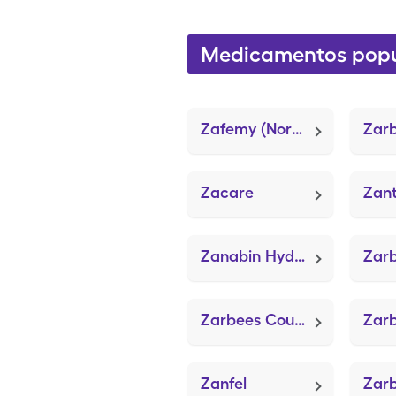
Medicamentos popu
Zafemy (Norelgestromin-Eth Estradiol)
Zacare
Zanabin Hydrogel (Medihoney Wound/Burn Dressing)
Zarbees Cough/Mucus Child Day (Osha Root Cough)
Zanfel