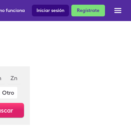
o funciona
Iniciar sesión
Regístrate
m
Zn
: Otro
scar