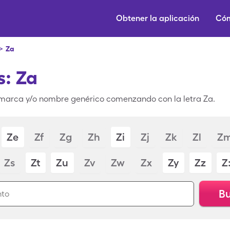
Obtener la aplicación
Cóm
>
Za
: Za
marca y/o nombre genérico comenzando con la letra Za.
Ze
Zf
Zg
Zh
Zi
Zj
Zk
Zl
Z
Zs
Zt
Zu
Zv
Zw
Zx
Zy
Zz
Z
Bu