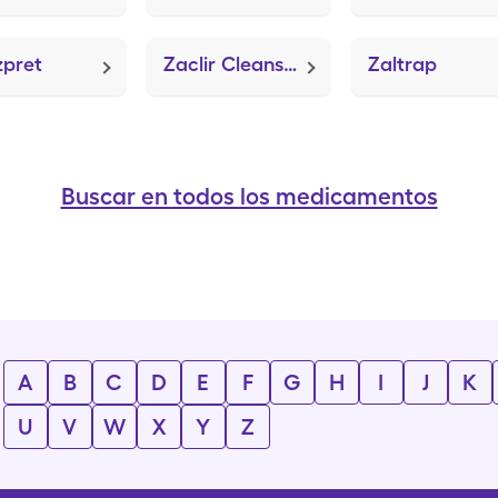
zpret
Zaclir Cleansing
Zaltrap
Buscar en todos los medicamentos
A
B
C
D
E
F
G
H
I
J
K
U
V
W
X
Y
Z