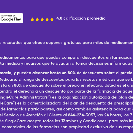
4.8 calificación promedio
 recetados que ofrece cupones gratuitos para miles de medicament
 medicamentos para que puedas comparar descuentos en farmacias ce
eta médica y recursos que te ayudan a tomar decisiones informadas 
rmacia, y pueden alcanzar hasta un 80% de descuento sobre el precio 
dicare. El rango de descuentos para las recetas médicas que se br
ta un 80% de descuento sobre el precio en efectivo. Usted es el ún
, tendrá el derecho a un descuento por parte de la farmacia de acu
ingleCare Administrators”) es la organización autorizada del plan
ingleCare”) es la comercializadora del plan de descuento de prescri
a de farmacias participantes, así como también asistencia para cu
ervicio de Atención al Cliente al 844-234-3057, las 24 horas, los 7 dí
de SingleCare acepta todos los Términos y Condiciones, para más in
 comerciales de las farmacias son propiedad exclusiva de sus resp