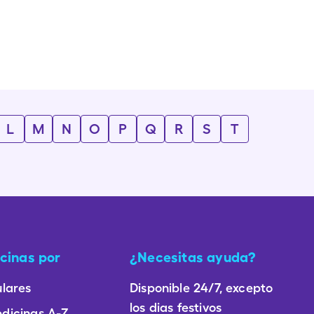
L
M
N
O
P
Q
R
S
T
cinas por
¿Necesitas ayuda?
lares
Disponible 24/7, excepto
los dias festivos
dicinas A-Z