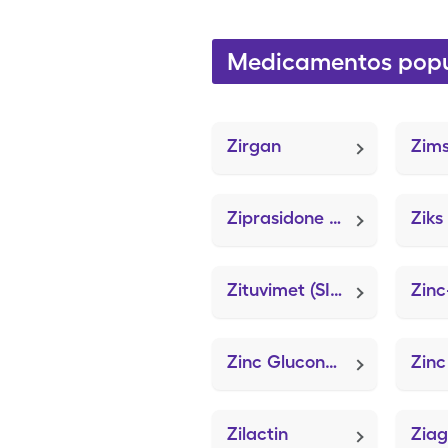
Medicamentos popul
Zirgan
Ziprasidone Mesylate
Zituvimet (SITagliptin Base-metFORMIN HCl)
Zinc
Zinc Gluconate
Zinc
Zilactin