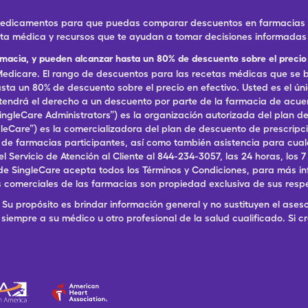
 medicamentos para que puedas comparar descuentos en farmacias ce
eta médica y recursos que te ayudan a tomar decisiones informadas 
rmacia, y pueden alcanzar hasta un 80% de descuento sobre el precio 
dicare. El rango de descuentos para las recetas médicas que se br
ta un 80% de descuento sobre el precio en efectivo. Usted es el ún
, tendrá el derecho a un descuento por parte de la farmacia de acu
ingleCare Administrators”) es la organización autorizada del plan
ingleCare”) es la comercializadora del plan de descuento de prescri
a de farmacias participantes, así como también asistencia para cu
ervicio de Atención al Cliente al 844-234-3057, las 24 horas, los 7 dí
de SingleCare acepta todos los Términos y Condiciones, para más in
 comerciales de las farmacias son propiedad exclusiva de sus resp
Su propósito es brindar información general y no sustituyen el aseso
siempre a su médico u otro profesional de la salud cualificado. Si