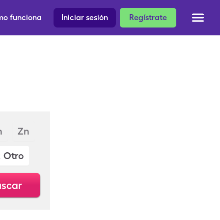
o funciona
Iniciar sesión
Regístrate
m
Zn
: Otro
scar