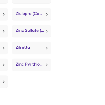
Ziclopro (Capsinac)
Zinc Sulfate (Orazinc)
Zilretta
Zinc Pyrithione
cin)