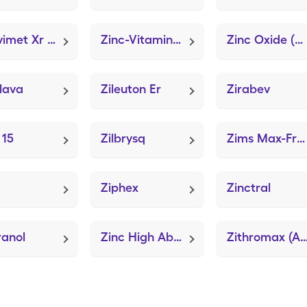
Zituvimet Xr (Sitaglipt Base-Metform HCl ER)
Zinc-Vitamin C
Zinc Oxide (Boudreauxs Butt Paste)
lava
Zileuton Er
Zirabev
 15
Zilbrysq
Zims Max-Freeze (MTX Topical Pain)
Ziphex
Zinctral
ranol
Zinc High Absorption
Zithromax (Azithromy