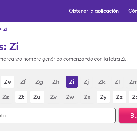
Obtener la aplicación
Cóm
>
Zi
: Zi
marca y/o nombre genérico comenzando con la letra Zi.
Ze
Zf
Zg
Zh
Zi
Zj
Zk
Zl
Z
Zs
Zt
Zu
Zv
Zw
Zx
Zy
Zz
Z
Bu