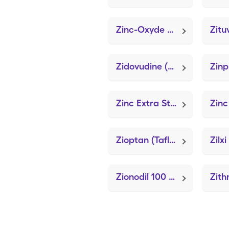
Zinc-Oxyde Plus
Zidovudine (Retrovir)
Zinp
Zinc Extra Strength
Zinc
Zioptan (Tafluprost (PF))
Zilxi
Zionodil 100 (Lido-Sorb)
Zith