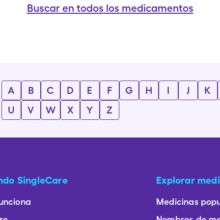
Buscar en todos los medicamentos
A
B
C
D
E
F
G
H
I
J
K
U
V
W
X
Y
Z
ando SingleCare
Explorar medi
unciona
Medicinas popu
re
Nombres de me