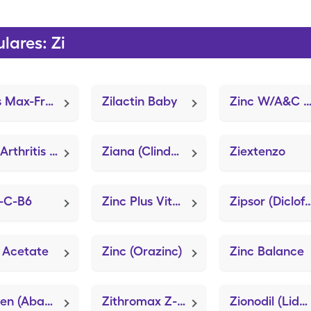
ares: Zi
Zims Max-Freeze Pain Relief (MTX Topical Pain)
Zilactin Baby
Zinc W/A&C (Cherry Cough Dro
Ziks Arthritis Pain Relief
Ziana (Clindamycin-Tretinoin)
Ziextenzo
-C-B6
Zinc Plus Vitamin C
Zipsor (Diclofenac Po
 Acetate
Zinc (Orazinc)
Zinc Balance
Ziagen (Abacavir Sulfate)
Zithromax Z-Pak (Azithromycin)
Zionodil (Lido-Sorb)